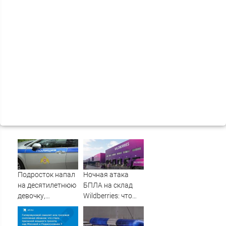
Подросток напал
Ночная атака
на десятилетнюю
БПЛА на склад
девочку,
Wildberries: что
ворвавшись в
известно об
квартиру
очередном ударе