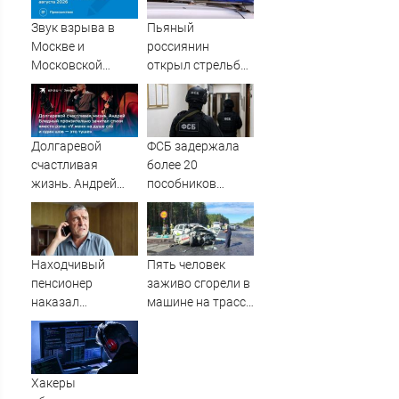
по логистическим
центрам
Звук взрыва в
Пьяный
07/08/2026 –
Москве и
россиянин
Новости
Московской
открыл стрельбу
области 7 августа
по скорой
2026 года:
помощи и
Причины,
полицейским
источник, откуда
Долгаревой
ФСБ задержала
был громкий
счастливая
более 20
хлопок
жизнь. Андрей
пособников
Бледный
украинских кол-
пронзительно
центров за
зачитал стихи
кибермошенничество
вместо рэпа: «У
Находчивый
Пять человек
меня на душе сто
пенсионер
заживо сгорели в
и один шов — это
наказал
машине на трассе
туше»
мошенников
(ФОТО)
изощренным
способом
Хакеры