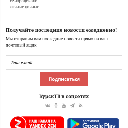
обнародовали
личные данные
более 100 тысяч
британских
силовиков -
Получайте последние новости ежедневно!
Новости на
Вести.ru
Мы отправим вам последние новости прямо на ваш
почтовый ящик
Подписаться
КурскТВ в соцсетях