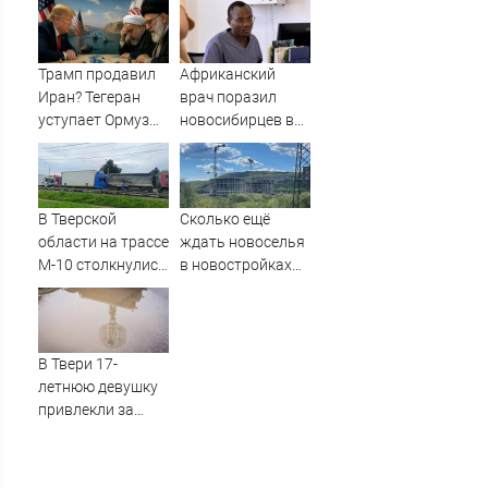
фуры
на трассе
(ВИДЕО)
Трамп продавил
Африканский
Иран? Тегеран
врач поразил
уступает Ормуз
новосибирцев в
без пошлин. Это и
травмпункте
есть «сделка
Академгородка
века»?
В Тверской
Сколько ещё
области на трассе
ждать новоселья
М-10 столкнулись
в новостройках
три фуры
Мурманска?
В Твери 17-
летнюю девушку
привлекли за
распространение
видео с БПЛА –
Новости Твери и