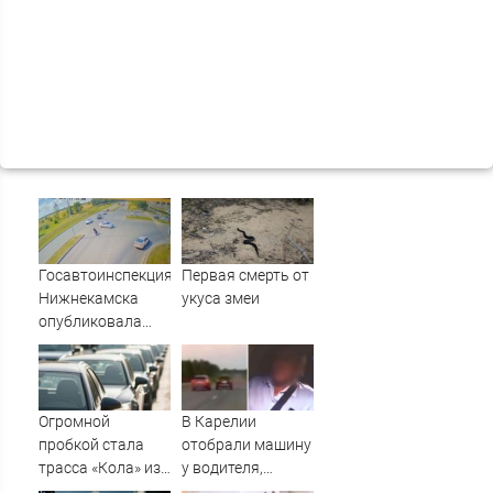
Госавтоинспекция
Первая смерть от
Нижнекамска
укуса змеи
опубликовала
видео жесткого
ДТП с участием
питбайкера
07/08/2026 –
Огромной
В Карелии
Новости
пробкой стала
отобрали машину
трасса «Кола» из-
у водителя,
за завалившейся
который петлял