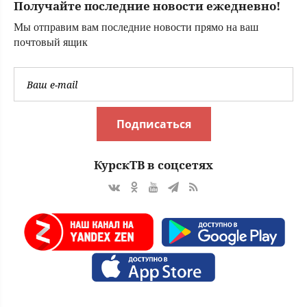
Получайте последние новости ежедневно!
городов Тверской
области сегодня -
Мы отправим вам последние новости прямо на ваш
Afanasy.biz –
почтовый ящик
Тверские новости.
Новости Твери. Т
Подписаться
КурскТВ в соцсетях