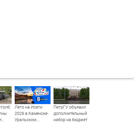
столб:
Лето на Исети
ПетрГУ объявил
стны
2026 в Каменске-
дополнительный
и
Уральском:
набор на бюджет
го
программа
остком
фестиваля