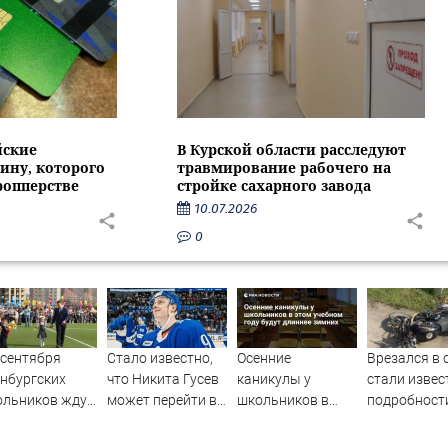
йские
В Курской области расследуют
ину, которого
травмирование рабочего на
ропперстве
стройке сахарного завода
10.07.2026
0
 сентября
Стало известно,
Осенние
Врезался в 
нбургских
что Никита Гусев
каникулы у
стали изве
ольников ждут
может перейти в
школьников в
подробност
енения в
«Ак Барс»
этом учебном
смертельно
бной
году будут
ДТП с подр