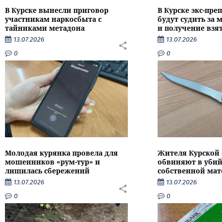
В Курске вынесли приговор
В Курске экс-пре
участникам наркосбыта с
будут судить за
тайниками метадона
и получение взя
13.07.2026
13.07.2026
0
0
Молодая курянка провела для
Жителя Курской 
мошенников «рум-тур» и
обвиняют в убий
лишилась сбережений
собственной мат
13.07.2026
13.07.2026
0
0