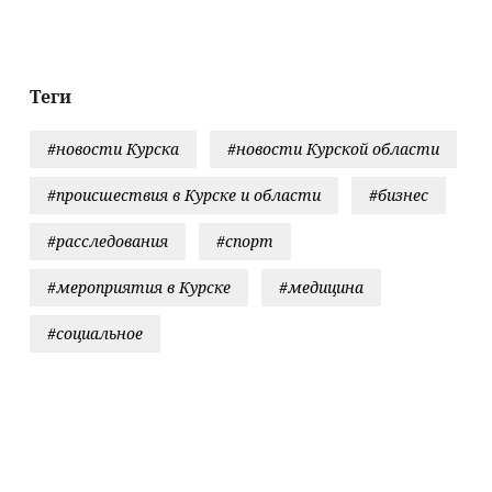
ограмме
длиннее зимних
в Свободне
округе (ФОТ
Теги
#новости Курска
#новости Курской области
#происшествия в Курске и области
#бизнес
#расследования
#спорт
#мероприятия в Курске
#медицина
#социальное