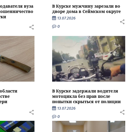
подавателя вуза
В Курске мужчину зарезали во
 мошенничество
дворе дома в Сеймском округе
тки
13.07.2026
0
области
В Курске задержали водителя
стве
мотоцикла без прав после
ери
попытки скрыться от полиции
13.07.2026
0