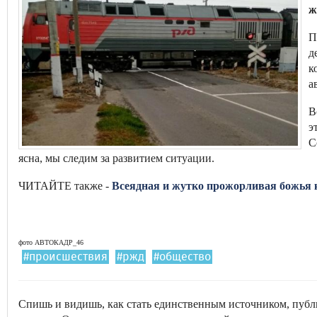
ж
П
д
к
а
В
э
С
ясна, мы следим за развитием ситуации.
ЧИТАЙТЕ также -
Всеядная и жутко прожорливая божья 
фото АВТОКАДР_46
#происшествия
#ржд
#общество
Спишь и видишь, как стать единственным источником, п