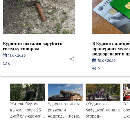
Курянин пытался зарубить
В Курске полице
соседку топором
проверяют мужч
подозревают в д
11.07.2026
10.07.2026
0
0
Житель Якутии
Удары по тылам
«Ходила за
С 1
выжил после 25
развеяли
бабушкой, копала
оре
дней блужданий в
надежды Киева:
огород»
шк
тайге
немецкий
изм
аналитик
уче