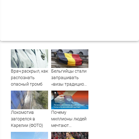
Врач раскрыл, как
Бельгийцы стали
распознать
запрашивать
опасный тромб
«визы традиционных
ценностей» в
посольстве РФ
Локомотив
Почему
загорелся в
миллионы людей
Карелии (ФОТО)
мечтают
получить
российский