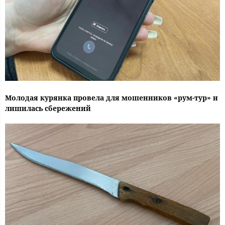
Молодая курянка провела для мошенников «рум-тур» и
лишилась сбережений