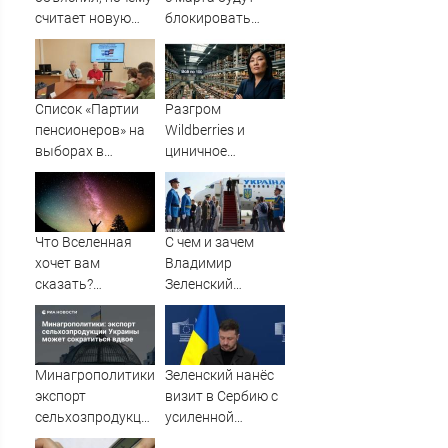
считает новую
блокировать
крупную войну в
переводы по
Европе
новому признаку
неизбежной
Список «Партии
Разгром
пенсионеров» на
Wildberries и
выборах в
циничное
Заксобрание
обращение к
возглавил 48-
русским
летний Алексей
Осмоловский
Что Вселенная
С чем и зачем
хочет вам
Владимир
сказать?
Зеленский
Выберите карту
прилетел в
Таро - и
Белград - Лента
прочитайте
новостей Крыма
послание -
Минагрополитики:
Зеленский нанёс
AmurMedia.ru
экспорт
визит в Сербию с
сельхозпродукции
усиленной
Украины может
охраной