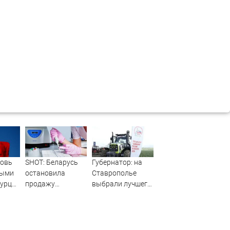
новь
SHOT: Беларусь
Губернатор: на
ными
остановила
Ставрополье
Турции
продажу
выбрали лучшего
а
российской
пахаря, который
 цен
халвы, в которой
представит
нашли кадмий
регион на
всероссийском