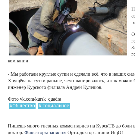
Н
с
р
О
г
З
г
компании.
- Мы работали круглые сутки и сделали всё, что в наших сил
Хрущёва на сутки раньше, чем планировалось, и как можно 
инженер Курского филиала Андрей Кулешов.
Фото vk.com/kursk_quadra
#Общество
# социальное
Пишешь много гневных комментариев на КурскТВ до боли в з
доктор.
Фиксаторы запястья
Орто-доктор - пиши ИщО!