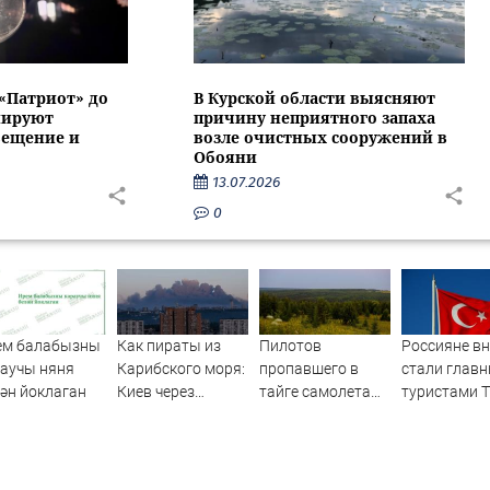
 «Патриот» до
В Курской области выясняют
нируют
причину неприятного запаха
вещение и
возле очистных сооружений в
Обояни
13.07.2026
0
ем балабызны
Как пираты из
Пилотов
Россияне в
аучы няня
Карибского моря:
пропавшего в
стали глав
ән йоклаган
Киев через
тайге самолета
туристами 
посредников
нашли спустя два
несмотря н
попросил о
дня
резкий рост
перемирии »
PolitCentr-NEWS