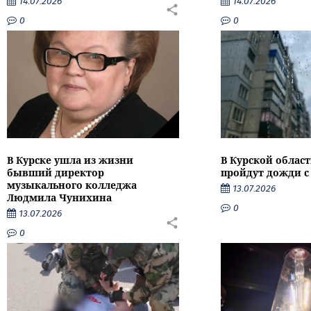
14.07.2026
14.07.2026
0
0
В Курске ушла из жизни
В Курской облас
бывший директор
пройдут дожди с
музыкального колледжа
13.07.2026
Людмила Чунихина
0
13.07.2026
0