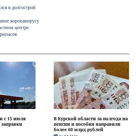
лся в долгострой
ание коронавирусу
астном центре
припасов
и с 15 июля
В Курской области за полгода на
 заправки
пенсии и пособия направили
более 60 млрд рублей