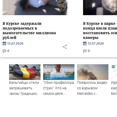
В Курске задержали
В Курске в парке
подозреваемых в
конца июля пла
вымогательстве миллиона
восстановить ос
рублей
камеры
13.07.2026
13.07.2026
0
0
Бельгийцы стали
"Убил профессора
Появилось видео
Ир
запрашивать
страх": Кто на
со взрывом
кар
«визы традиционных
самом деле
Mercedes с
бел
ценностей» в
виноват в смерти
гендиректором
посольстве РФ
ученого Зезина,
«Уралдронзавода»
остановившего
на Урале
мальчишек на