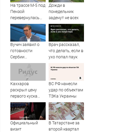
На трассе М-5 под
Дожди в
Пензой
понедельник
перевернулась
заденут не всех
фура - Столица58
Вучич заявил о
Врач рассказал,
готовности
что делать, если в
Сербии
ухо попал паук
содействовать
интеграции
Украины в
Евросоюз -
Каххаров
ВС РФ нанесли
Новости на
раскрыл цену
удар по объектам
Вести.ru
первого куска
ТЭКа Украины
торта Клавы Коки
и Масленникова
Официальный
В Татарстане за
визит
второй квартал