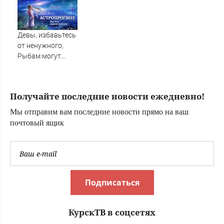
производством
"Пэтриотов"
Девы, избавьтесь
от ненужного,
Рыбам могут
прийти сны-
подсказки, а
Львам советуют
Получайте последние новости ежедневно!
быть лидером в
деле
Мы отправим вам последние новости прямо на ваш
почтовый ящик
Подписаться
КурскТВ в соцсетях