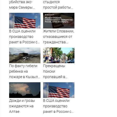
убийства экс-
стыдился
мэра Самары
простой работы
Виктора Тархова
отца, пока не
и его жены: шесть
узнал, ради чего
шокирующих
тот отказался от
фактов, новые
карьеры -
В США оценили
Жители Словакии,
подробности
история одной
производство
отказавшиеся от
семьи
ракет в России с
гражданства
производством
России, хотят его
"Пэтриотов"
вернуть
По факту гибели
Прекращены
ребенка на
поиски
пожаре в Кызыл-
пропавшей в
Таше возбуждено
Твери женщины
уголовное дело
Дожди и грозы
В США оценили
ожидаются на
производство
Алтае
ракет в России с