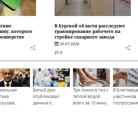
йские
В Курской области расследуют
ину, которого
травмирование рабочего на
ропперстве
стройке сахарного завода
10.07.2026
0
ниальная
Белый дом
Три ложки в таз с
В Благовещ
тика
опубликовал
теплой водой:
участников
лоусова
данные о
всего за 10 минут
госпрогра
ботала:
лабораторном
пяточки
арендного 
щнейший удар
происхождении
становятся
не заселили
 самом
COVID-19
мягкими и
квартиры в
ожиданном
нежными
обещанную 
равлении.
(ФОТО)