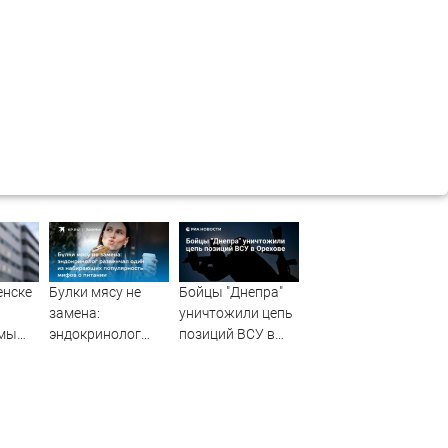
енске
Булки мясу не
Бойцы "Днепра"
замена:
уничтожили цепь
ммы
эндокринолог
позиций ВСУ в
жилья
развенчал один
Орехове
 в
из набирающих
популярность
дату
мифов о питании