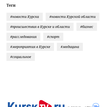
мия
Теги
рсировала
у. Ключевой
#новости Курска
#новости Курской области
л обороны пал
#происшествия в Курске и области
#бизнес
#расследования
#спорт
#мероприятия в Курске
#медицина
#социальное