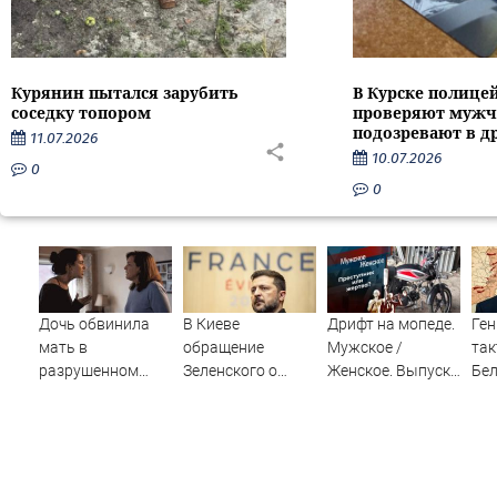
Курянин пытался зарубить
В Курске полице
соседку топором
проверяют мужч
подозревают в д
11.07.2026
10.07.2026
0
0
Дочь обвинила
В Киеве
Дрифт на мопеде.
Ге
мать в
обращение
Мужское /
так
разрушенном
Зеленского о
Женское. Выпуск
Бе
детстве, не зная
Patriot назвали
от 31.10.2025
сра
всей правды о
«комедией»
Мо
своём отце -
на
история одной
не
семьи
нап