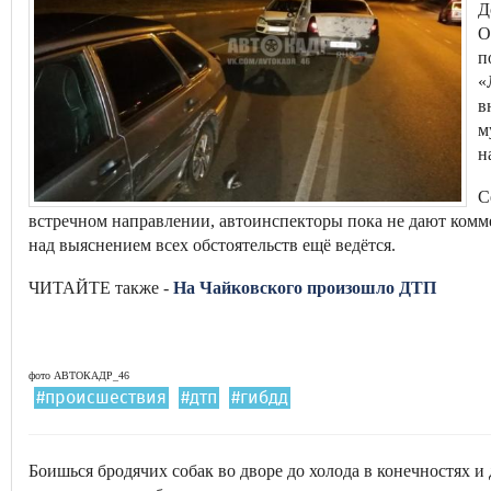
Д
О
п
«
в
м
н
С
встречном направлении, автоинспекторы пока не дают комме
над выяснением всех обстоятельств ещё ведётся.
ЧИТАЙТЕ также -
На Чайковского произошло ДТП
фото АВТОКАДР_46
#происшествия
#дтп
#гибдд
Боишься бродячих собак во дворе до холода в конечностях и