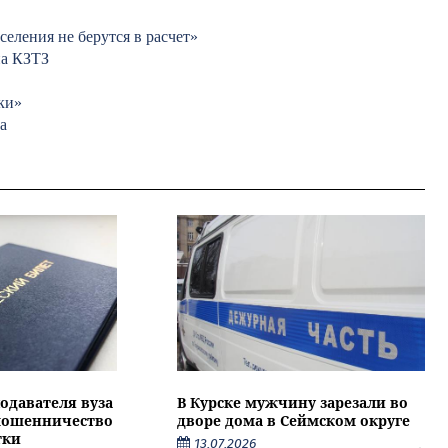
селения не берутся в расчет»
на КЗТЗ
ки»
а
подавателя вуза
В Курске мужчину зарезали во
 мошенничество
дворе дома в Сеймском округе
тки
13.07.2026