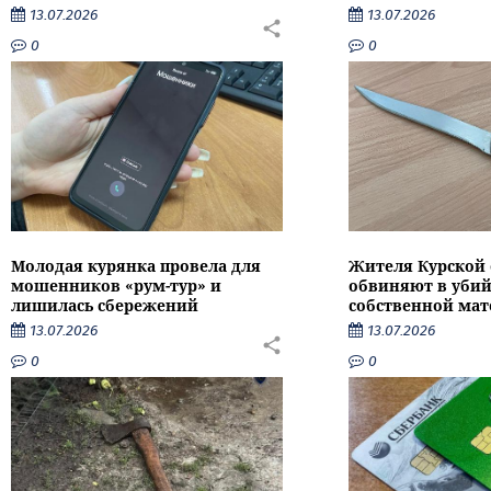
13.07.2026
13.07.2026
0
0
Молодая курянка провела для
Жителя Курской 
мошенников «рум-тур» и
обвиняют в убий
лишилась сбережений
собственной мат
13.07.2026
13.07.2026
0
0