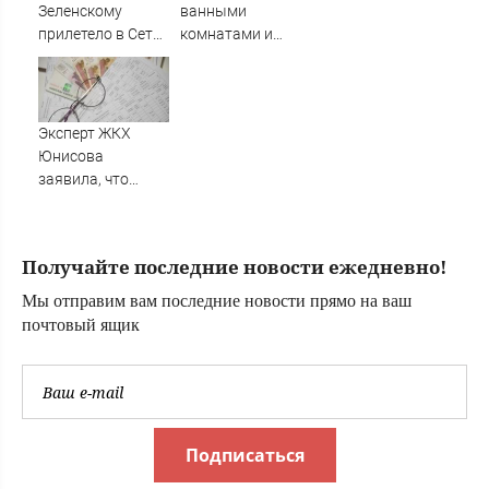
Зеленскому
ванными
прилетело в Сети
комнатами и
из-за визита в
закрытые двери
Сербию
для близких:
почему Александр
Серов остался
Эксперт ЖКХ
один в 75 лет ✿✔️
Юнисова
TVCenter.ru
заявила, что
ремонт больше не
будет котловым
Получайте последние новости ежедневно!
Мы отправим вам последние новости прямо на ваш
почтовый ящик
Подписаться