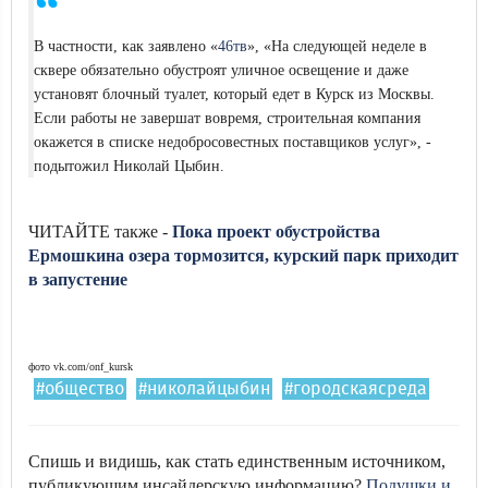
В частности, как заявлено «
46тв
», «На следующей неделе в
сквере обязательно обустроят уличное освещение и даже
установят блочный туалет, который едет в Курск из Москвы.
Если работы не завершат вовремя, строительная компания
окажется в списке недобросовестных поставщиков услуг», -
подытожил Николай Цыбин.
ЧИТАЙТЕ также -
Пока проект обустройства
Ермошкина озера тормозится, курский парк приходит
в запустение
фото vk.com/onf_kursk
#общество
#николайцыбин
#городскаясреда
Спишь и видишь, как стать единственным источником,
публикующим инсайдерскую информацию?
Подушки и