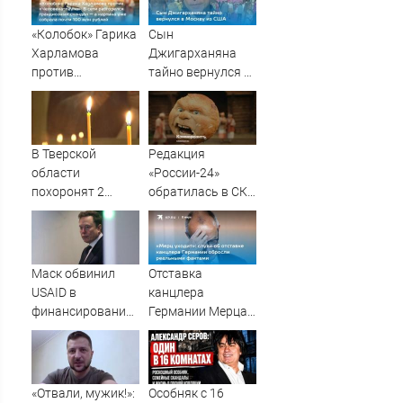
«Колобок» Гарика
Сын
Харламова
Джигарханяна
против
тайно вернулся в
«Человека-паука»:
Москву из США
В сети разгорелся
грандиозный
скандал — а
В Тверской
Редакция
картина уже
области
«России-24»
собрала почти
похоронят 2
обратилась в СКР
100 млн рублей
бойцов, погибших
из-за травли
на СВО
съемочной
группы «Колобка»
Маск обвинил
Отставка
USAID в
канцлера
финансировании
Германии Мерца:
госпереворота на
последние
Украине
новости на 7
августа 2026 и
прогнозы
«Отвали, мужик!»:
Особняк с 16