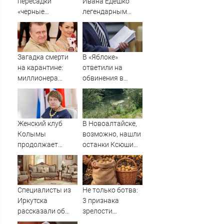
пересадки
Ивана Едешко
«черные
легендарным
трансплантологи»
баскетболистом
извлекали у еще
живых пациентов
Загадка смерти
В «Яблоке»
на карантине:
ответили на
миллионера
обвинения в
могли убить?
иностранном
Пусть говорят.
финансировании
Выпуск
от 27.04.2020
Женский клуб
В Новоалтайске,
Колымы
возможно, нашли
продолжает
останки Ксюши
рассказы о
Боковой,
легендарных
пропавшей семь
колымчанках -
лет назад
MagadanMedia.ru
Специалисты из
Не только ботва:
Иркутска
3 признака
рассказали об
зрелости
особенностях
картошки в конце