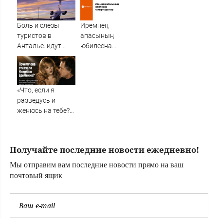
по Бландиси
Боль и слезы
Иремнең
туристов в
апасының
Анталье: идут
юбилеена
массовые
чакырмадылар
задержки рейсов
в Россию
«Что, если я
разведусь и
женюсь на тебе?»:
почему Ирина
Грибулина
отказала
Получайте последние новости ежедневно!
Николаю
Еременко и
Мы отправим вам последние новости прямо на ваш
жалеет об этом до
почтовый ящик
сих пор ✿✔️
TVCenter.ru