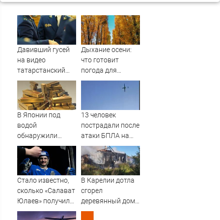
Давивший гусей
Дыхание осени:
на видео
что готовит
татарстанский
погода для
прокурор ушел в
Тверской области
отставку
на второй неделе
09/08/2026 –
августа
Новости
В Японии под
13 человек
водой
пострадали после
обнаружили
атаки БПЛА на
рекордные
российский город
запасы
«невидимого»
золота
Стало известно,
В Карелии дотла
сколько «Салават
сгорел
Юлаев» получил
деревянный дом
от СКА в сделке
(ФОТО)