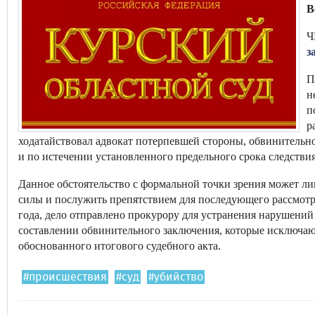
В
Ч
з
П
н
п
р
ходатайствовал адвокат потерпевшей стороны, обвинитель
и по истечении установленного предельного срока следствия
Данное обстоятельство с формальной точки зрения может 
силы и послужить препятствием для последующего рассмотре
года, дело отправлено прокурору для устранения нарушени
составлении обвинительного заключения, которые исключаю
обоснованного итогового судебного акта.
#происшествия
#суд
#убийство