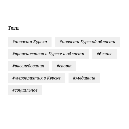
мощи Запада
Финляндией
ВСУ в ДНР
Теги
#новости Курска
#новости Курской области
#происшествия в Курске и области
#бизнес
#расследования
#спорт
#мероприятия в Курске
#медицина
#социальное