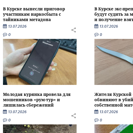
В Курске вынесли приговор
В Курске экс-пре
участникам наркосбыта с
будут судить за
тайниками метадона
и получение взя
13.07.2026
13.07.2026
0
0
Молодая курянка провела для
Жителя Курской 
мошенников «рум-тур» и
обвиняют в убий
лишилась сбережений
собственной мат
13.07.2026
13.07.2026
0
0