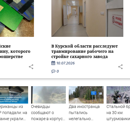
йские
В Курской области расследуют
ину, которого
травмирование рабочего на
ропперстве
стройке сахарного завода
10.07.2026
0
ериканцы из
Очевидцы
Два иностранца
Стальной б
 попадали: на
сообщают о
пытались
на 30 км:
аине украли
пожаре в корпусе
нелегально
штурмовики
млрд долларов
ТГСХА
перейти границу с
ломают хре