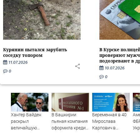
Курянин пытался зарубить
В Курске полице
соседку топором
проверяют мужч
подозревают в д
11.07.2026
10.07.2026
0
0
Хантер Байден
В Башкирии
Беременная в 40
Ам
раскрыл
пьяная компания
Мирослава
ФБР
величайшую
оформила кредит
Карпович в
Укр
ошибку своего
на знакомого
гольфах показала
42 