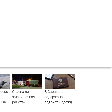
росок
Опасна ли для
В Саратове
жизни ночная
задержана
 РФ
работа?
адвокат Надежда
бет
Ерусланова