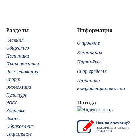
отца: бездействие
домашние фото:
по
против Трампа
только для мужа
Разделы
Информация
Главная
О проекте
Общество
Контакты
Политика
Партнёры
Происшествия
Сбор средств
Расследования
Спорт
Политика
Экономика
конфиденциальности
Культура
Погода
ЖКХ
Здоровье
Бизнес
Образование
Социальное