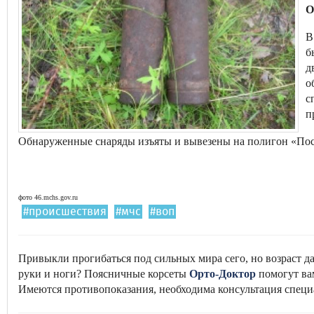
О
В
б
д
о
с
п
Обнаруженные снаряды изъяты и вывезены на полигон «Пос
фото 46.mchs.gov.ru
#происшествия
#мчс
#воп
Привыкли прогибаться под сильных мира сего, но возраст д
руки и ноги? Поясничные корсеты
Орто-Доктор
помогут ва
Имеются противопоказания, необходима консультация специ