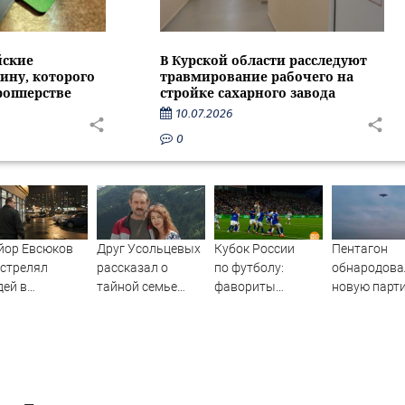
йские
В Курской области расследуют
ину, которого
травмирование рабочего на
ропперстве
стройке сахарного завода
10.07.2026
0
йор Евсюков
Друг Усольцевых
Кубок России
Пентагон
стрелял
рассказал о
по футболу:
обнародова
ей в
тайной семье
фавориты
новую парт
ермаркете и
бизнесмена
вступили
материалов
ал символом
в борьбу! Доброе
НЛО - Новос
овала МВД
утро. Фрагмент
Вести.ru
выпуска
от 07.08.2026