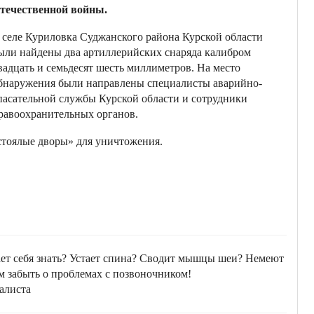
течественной войны.
 селе Куриловка Суджанского района Курской области
ыли найдены два артиллерийских снаряда калибром
вадцать и семьдесят шесть миллиметров. На место
бнаружения были направлены специалисты аварийно-
пасательной службы Курской области и сотрудники
равоохранительных органов.
тоялые дворы» для уничтожения.
ает себя знать? Устает спина? Сводит мышцы шеи? Немеют
м забыть о проблемах с позвоночником!
алиста