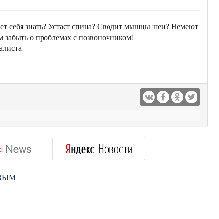
ает себя знать? Устает спина? Сводит мышцы шеи? Немеют
м забыть о проблемах с позвоночником!
алиста
РВЫМ