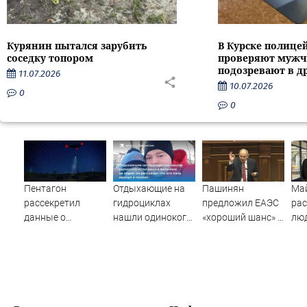
Курянин пытался зарубить
В Курске полице
соседку топором
проверяют мужч
подозревают в д
11.07.2026
10.07.2026
0
0
Пентагон
Отдыхающие на
Пашинян
Ма
рассекретил
гидроциклах
предложил ЕАЭС
рас
данные о
нашли одинокого
«хороший шанс» »
люд
появлении НЛО
испуганного
PolitCentr-NEWS
суп
на Ближнем
мальчика на
ст
Востоке
лодке: он
пр
рассказал, что его
папа нырнул и
пропал