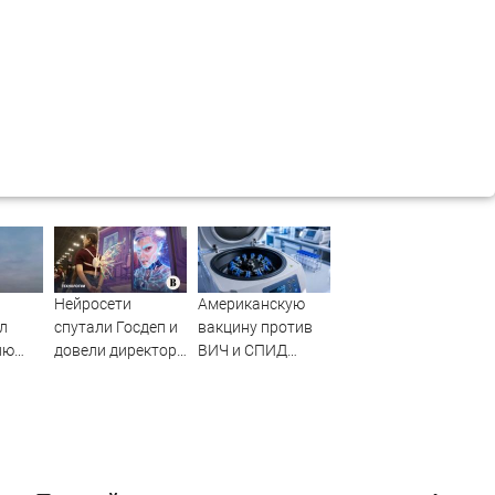
Нейросети
Американскую
л
спутали Госдеп и
вакцину против
ию
довели директора
ВИЧ и СПИД
 об
до увольнения:
испытывали на
ти на
главные ИИ-
новобранцах ВСУ
глюки июля