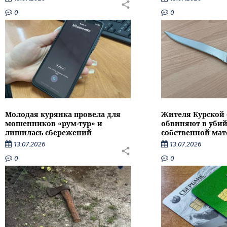
0
0
Молодая курянка провела для
Жителя Курской 
мошенников «рум-тур» и
обвиняют в убий
лишилась сбережений
собственной мат
13.07.2026
13.07.2026
0
0