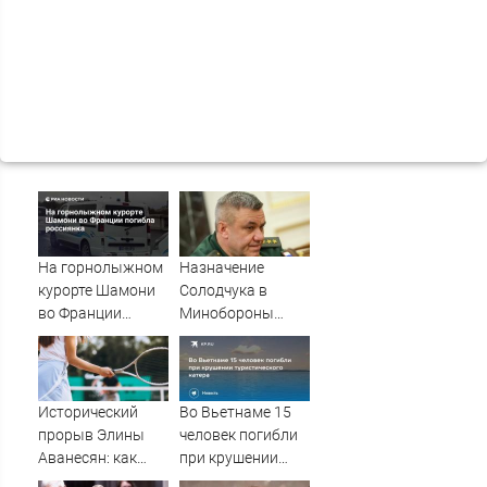
На горнолыжном
Назначение
курорте Шамони
Солодчука в
во Франции
Минобороны
погибла
костромичи
россиянка
встретили с
гордостью
Исторический
Во Вьетнаме 15
прорыв Элины
человек погибли
Аванесян: как
при крушении
теннисистка
туристического