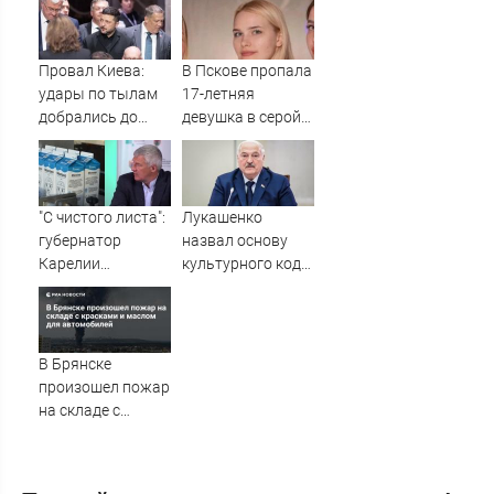
стала надеждой
катера
Армении
Провал Киева:
В Пскове пропала
удары по тылам
17-летняя
добрались до
девушка в серой
Зеленского
толстовке
быстрее, чем до
России
"С чистого листа":
Лукашенко
губернатор
назвал основу
Карелии
культурного кода
рассказал, что
белорусов
ожидает ОМК
В Брянске
произошел пожар
на складе с
красками и
маслом для
автомобилей