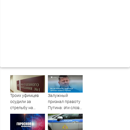
Троих уфимцев
Залужный
осудили за
признал правоту
стрельбу на
Путина: эти слова
кладбище в
прозвучали не
Башкирии
просто так