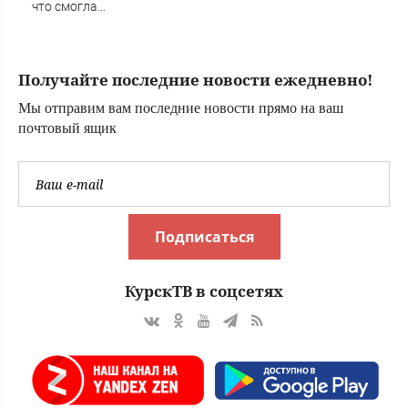
что смогла
помочь насильно
мобилизованному
в ВСУ - Новости
Получайте последние новости ежедневно!
на Вести.ru
Мы отправим вам последние новости прямо на ваш
почтовый ящик
Подписаться
КурскТВ в соцсетях