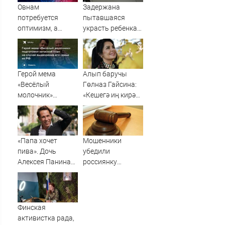
Овнам
Задержана
потребуется
пытавшаяся
оптимизм, а
украсть ребенка
Водолеям –
россиянка
настойчивость:
гороскоп на
воскресенье, 9
Герой мема
Алып баручы
августа
«Весёлый
Гөлназ Гайсина:
молочник»
«Кешегә иң кирәк
подготовил
әйбер - җылы сүз»
запасной план на
случай
выдворения его
«Папа хочет
Мошенники
семьи из РФ
пива». Дочь
убедили
Алексея Панина*
россиянку
поставила отцу
продать
печальный
квартиру, но суд
диагноз
аннулировал
сделку
Финская
активистка рада,