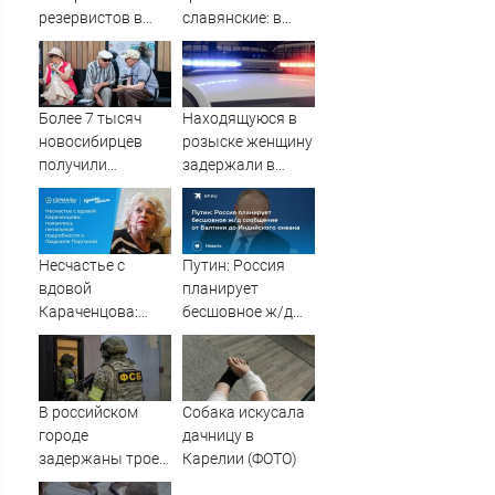
резервистов в
славянские: в
огневые группы
курганском ЗАГСе
(ФОТО)
назвали самые
редкие имена за
2026 год
Более 7 тысяч
Находящуюся в
новосибирцев
розыске женщину
получили
задержали в
прибавку к
Мурманске
пенсии от СФР
Несчастье с
Путин: Россия
вдовой
планирует
Караченцова:
бесшовное ж/д
появились
сообщение от
печальные
Балтики до
подробности о
Индийского
Людмиле
океана
В российском
Собака искусала
Поргиной
городе
дачницу в
задержаны трое
Карелии (ФОТО)
подростков,