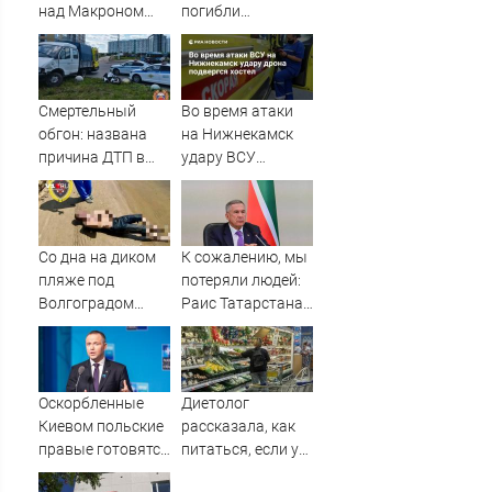
над Макроном
погибли
вызвала
граждане
возмущение во
Таджикистана и
Франции
Узбекистана -
Новости на
Смертельный
Во время атаки
Вести.ru
обгон: названа
на Нижнекамск
причина ДТП в
удару ВСУ
Твери, в котором
подвергся хостел
погиб
мотоциклист
Со дна на диком
К сожалению, мы
пляже под
потеряли людей:
Волгоградом
Раис Татарстана
подняли тело
об атаке
утопленника
вражеских БПЛА
по республике
10/08/2026 –
Оскорбленные
Диетолог
Новости
Киевом польские
рассказала, как
правые готовятся
питаться, если у
взять власть
вас мало денег