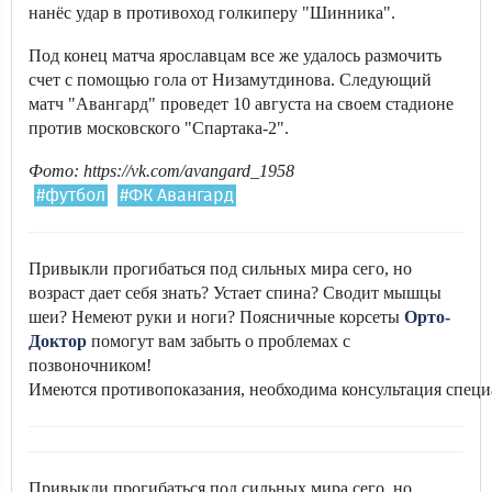
нанёс удар в противоход голкиперу "Шинника".
Под конец матча ярославцам все же удалось размочить
счет с помощью гола от Низамутдинова. Следующий
матч "Авангард" проведет 10 августа на своем стадионе
против московского "Спартака-2".
Фото: https://vk.com/avangard_1958
#футбол
#ФК Авангард
Привыкли прогибаться под сильных мира сего, но
возраст дает себя знать? Устает спина? Сводит мышцы
шеи? Немеют руки и ноги? Поясничные корсеты
Орто-
Доктор
помогут вам забыть о проблемах с
позвоночником!
Имеются противопоказания, необходима консультация специ
Привыкли прогибаться под сильных мира сего, но