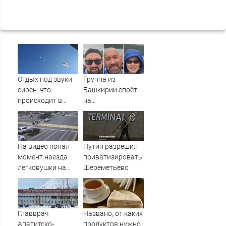
Отдых под звуки
Группа из
сирен: что
Башкирии споёт
происходит в
на
Сочи на фоне
географическом
массированных
Северном полюсе
атак
беспилотников
На видео попал
Путин разрешил
момент наезда
приватизировать
легковушки на
Шереметьево
пешеходов, где
пострадали
минимум восемь
человек
Главврач
Названо, от каких
06/08/2026 –
Апатитско-
продуктов нужно