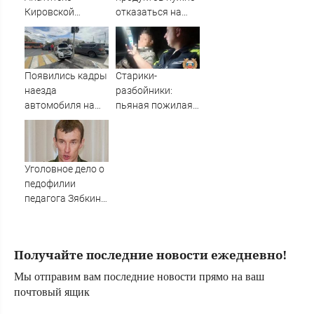
Новости
Кировской
отказаться на
больницы
ужин
уволился
Появились кадры
Старики-
наезда
разбойники:
автомобиля на
пьяная пожилая
пешеходов в
байкерша на
Омске
советском
мотоцикле
попалась
Уголовное дело о
автоинспекторам
педофилии
06/08/2026 –
педагога Зябкина
Новости
отправляется в
суд в
Петрозаводске
Получайте последние новости ежедневно!
Мы отправим вам последние новости прямо на ваш
почтовый ящик