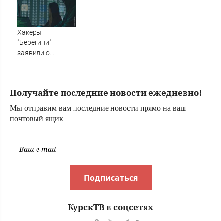
из магазина
Хакеры
"Берегини"
заявили о
прямом участии
НАТО в ударах по
РФ - Новости на
Получайте последние новости ежедневно!
Вести.ru
Мы отправим вам последние новости прямо на ваш
почтовый ящик
Подписаться
КурскТВ в соцсетях