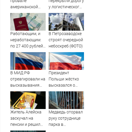
провале
перекрыли дорогу
американской
у логистического
операции «Убей
центра, в который
лучника» против
влетели БПЛА
России
Работающим, и
В Петрозаводске
неработающим:
строят очередной
по 27 400 рублей
небоскреб (ФОТО)
вручат
пенсионерам в
сентябре -
PrimaMedia.ru
В МИД РФ
Президент
отреагировали на
Польши жёстко
высказывания
высказался о
властей Японии
бандеровцах и их
про атаку на
идеологии
Хиросиму
Житель Алейска
Медведь оторвал
заскучал на
руку сотруднице
пенсии и решил
парка в
украсть продукты
Уссурийске