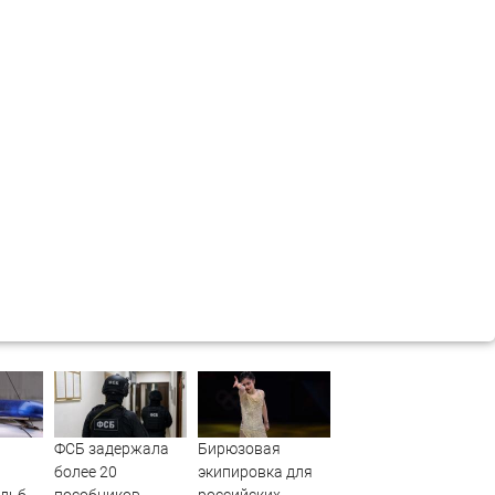
ФСБ задержала
Бирюзовая
более 20
экипировка для
ельбу
пособников
российских