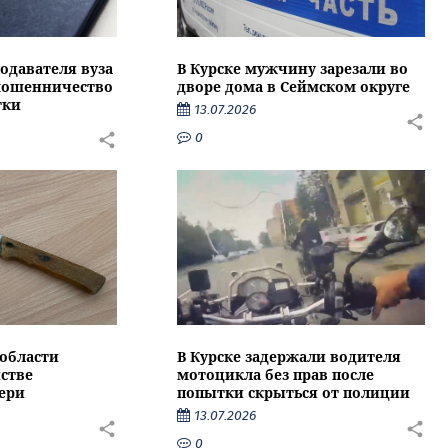
подавателя вуза
В Курске мужчину зарезали во
 мошенничество
дворе дома в Сеймском округе
тки
13.07.2026
0
области
В Курске задержали водителя
стве
мотоцикла без прав после
ери
попытки скрыться от полиции
13.07.2026
0