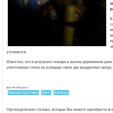
з
р
К
с
м
м
п
з
уточняется.
Известно, что в результате пожара в жилом деревянном доме
уничтожены стены на площади сорок два квадратных метра, 
фото 46.mchs.gov.ru
#происешствия
#мчс
#пожар
Ортопедические стельки, которые Вы можете приобрести
в 