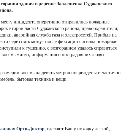
агорании здания в деревне Заолешенка Суджанского
айона.
 месту инцидента оперативно отправились пожарные
орок второй части Суджанского района, правоохранители,
едики, аварийная служба газа и электросетей. Прибыв на
есто через пять минут после фиксации сигнала пожарные
риступили к тушению, с возгоранием удалось справиться
а восемь минут, информация о пострадавших людях
 размером восемь на девять метров повреждены и частично
мебель, бытовая техника и вещи.
салонах Орто-Доктор
, сделают Вашу походку легкой,