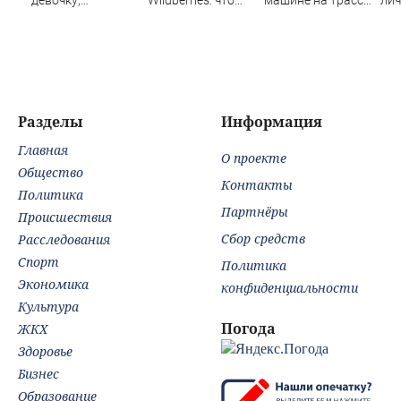
ворвавшись в
известно об
(ФОТО)
бол
квартиру
очередном ударе
бри
по логистическим
сил
центрам
Нов
07/08/2026 –
Вес
Новости
Разделы
Информация
Главная
О проекте
Общество
Контакты
Политика
Партнёры
Происшествия
Сбор средств
Расследования
Спорт
Политика
Экономика
конфиденциальности
Культура
Погода
ЖКХ
Здоровье
Бизнес
Образование