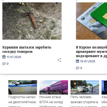
Курянин пытался зарубить
В Курске полице
соседку топором
проверяют мужч
подозревают в д
11.07.2026
10.07.2026
0
0
Подросток напал
Ночная атака
Пять человек
Ха
на десятилетнюю
БПЛА на склад
заживо сгорели в
об
девочку,
Wildberries: что
машине на трассе
ли