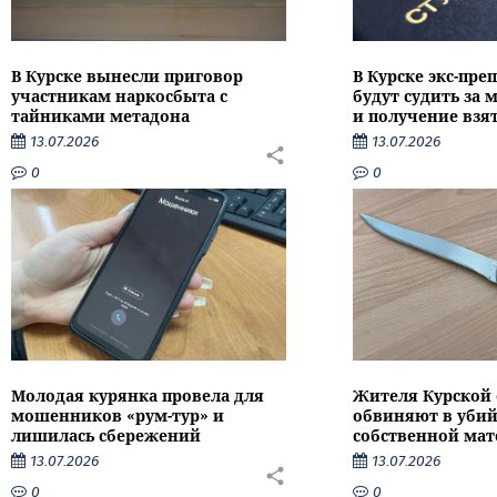
В Курске вынесли приговор
В Курске экс-пре
участникам наркосбыта с
будут судить за
тайниками метадона
и получение взя
13.07.2026
13.07.2026
0
0
Молодая курянка провела для
Жителя Курской 
мошенников «рум-тур» и
обвиняют в убий
лишилась сбережений
собственной мат
13.07.2026
13.07.2026
0
0