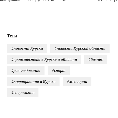
ее 100 тысяч
пользуется
издевательства
по скорой
танских
туалетной
над родителями
помощи и
овиков -
бумагой
полицейски
ости на
ти.ru
Теги
#новости Курска
#новости Курской области
#происшествия в Курске и области
#бизнес
#расследования
#спорт
#мероприятия в Курске
#медицина
#социальное