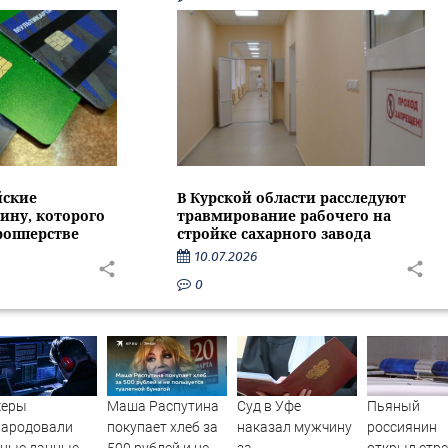
йские
В Курской области расследуют
ину, которого
травмирование рабочего на
ропперстве
стройке сахарного завода
10.07.2026
0
керы
Маша Распутина
Суд в Уфе
Пьяный
народовали
покупает хлеб за
наказал мужчину
россиянин
чные данные
500 рублей и не
за
открыл стр