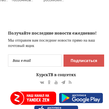
украинских кол-
фигуристов в
центров за
нейтральном
м
кибермошенничество
статусе ISU
Получайте последние новости ежедневно!
Мы отправим вам последние новости прямо на ваш
почтовый ящик
Подписаться
КурскТВ в соцсетях