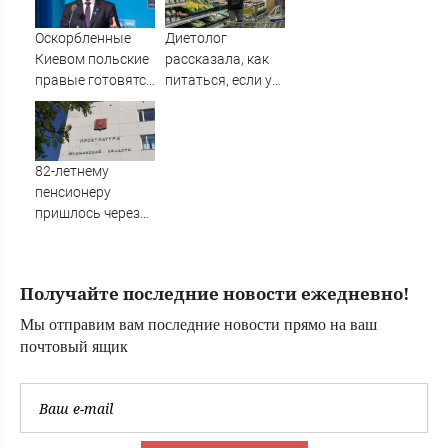
по республике
10/08/2026 –
Оскорбленные
Диетолог
Новости
Киевом польские
рассказала, как
правые готовятся
питаться, если у
взять власть
вас мало денег
82-летнему
пенсионеру
пришлось через
суд отстаивать
право на
квартиру
Получайте последние новости ежедневно!
Мы отправим вам последние новости прямо на ваш
почтовый ящик