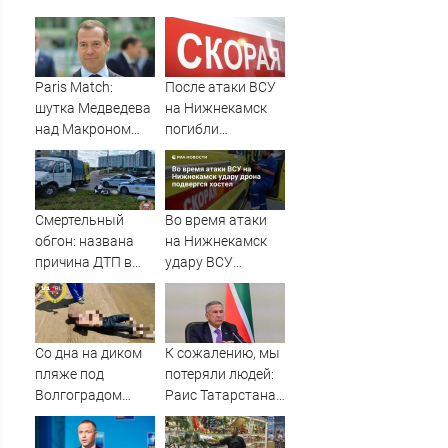
Paris Match:
После атаки ВСУ
шутка Медведева
на Нижнекамск
над Макроном
погибли
вызвала
граждане
возмущение во
Таджикистана и
Франции
Узбекистана -
Новости на
Смертельный
Во время атаки
Вести.ru
обгон: названа
на Нижнекамск
причина ДТП в
удару ВСУ
Твери, в котором
подвергся хостел
погиб
мотоциклист
Со дна на диком
К сожалению, мы
пляже под
потеряли людей:
Волгоградом
Раис Татарстана
подняли тело
об атаке
утопленника
вражеских БПЛА