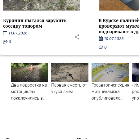
Курянин пытался зарубить
В Курске полице
соседку топором
проверяют мужч
подозревают в д
11.07.2026
10.07.2026
0
0
Два подростка на
Первая смерть от
Госавтоинспекция
«Им
мотоциклах
укуса змеи
Нижнекамска
рос
покалечились в
опубликовала
упр
Карелии (ФОТО)
видео жесткого
ре
ДТП с участием
пр
питбайкера
при
07/08/2026 –
Новости