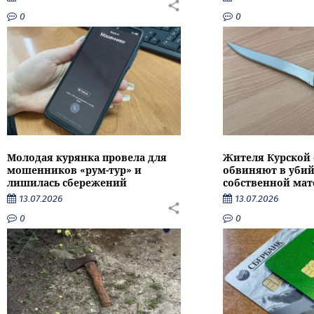
0
0
Молодая курянка провела для
Жителя Курской 
мошенников «рум-тур» и
обвиняют в убий
лишилась сбережений
собственной мат
13.07.2026
13.07.2026
0
0