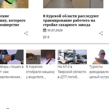
йские
В Курской области расследуют
ину, которого
травмирование рабочего на
ропперстве
стройке сахарного завода
10.07.2026
0
бирь» пошел в
В Карелии
На М10 в
Туристы
т: как
отобрали машину
Тверской области
арендовали
авленческая
у водителя,
в ДТП погиб
целый остро
форма
который петлял
водитель
Карелии (Ф
инесла
на трассе
большегруза –
быль - АБН 24
(ВИДЕО)
Новости Твери и
городов Тверской
области сегодня -
Afanasy.biz –