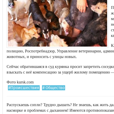
П
ж
м
н
с
к
К
полицию, Роспотребнадзор, Управление ветеринарии, админ
животных, и приносить с улицы новых.
Сейчас обратившаяся в суд курянка просит запретить соседке
взыскать с неё компенсацию за ущерб жилому помещению — 
Фото kursk.com
#Происшествия
# Общество
Распускаешь сопли? Трудно дышать? Не знаешь, как жить д
насморке и проблемах с дыханием! Имеются противопоказан