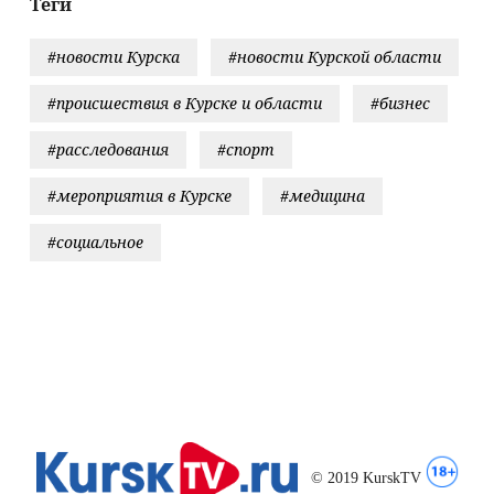
Теги
Тверские новости.
Новости Твери.
#новости Курска
#новости Курской области
Тверь ново
#происшествия в Курске и области
#бизнес
#расследования
#спорт
#мероприятия в Курске
#медицина
#социальное
© 2019 KurskTV