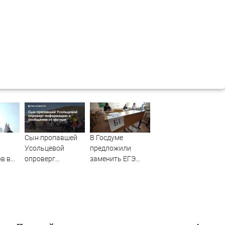
Сын пропавшей
В Госдуме
Усольцевой
предложили
в в
опроверг
заменить ЕГЭ
ОТО)
информацию о
государственной
сообщении от
итоговой
матери
аттестацией
07/08/2026 –
Новости