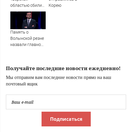
Дианой
областью сбили
Корею
БПЛА
Память о
Волынской резне
назвали главной
темой в
политической
борьбе Польши -
Получайте последние новости ежедневно!
Новости на
Вести.ru
Мы отправим вам последние новости прямо на ваш
почтовый ящик
Подписаться