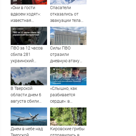
«Они в гости
Спасатели
вдвоем ходят»:
отказались от
известная
эвакуации тела
журналистка
Натальи
подтвердила
Наговицыной с
роман
семитысячника
Бондарчука и
ПВО за 12 часов
Силы ПВО
Исаковой
сбила 281
отразили
украинский
дневную атаку
беспилотник
БПЛА на
Рязанскую
область
В Тверской
«Слышно, как
области днем 6
разбивается
августа сбили
сердце»: в
украинские БПЛА
Таиланде
простились с
убитыми
россиянами
Днем в небе над
Кировские грибы
Романом и
Тверской
отправились в