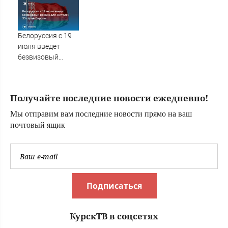
Словакии
массово хотят
вернуть себе
российские
Белоруссия с 19
паспорта
июля введет
безвизовый
режим для
жителей 35 стран
Европы
Получайте последние новости ежедневно!
Мы отправим вам последние новости прямо на ваш
почтовый ящик
Подписаться
КурскТВ в соцсетях