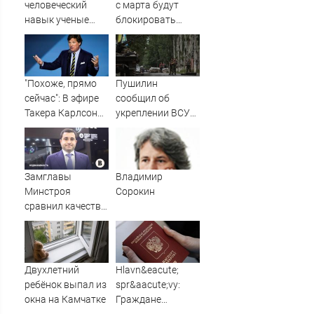
человеческий
с марта будут
навык ученые
блокировать
нашли у
переводы по
дельфинов?
новому признаку
"Похоже, прямо
Пушилин
сейчас": В эфире
сообщил об
Такера Карлсона
укреплении ВСУ
заговорили о
позиций в
победе России ⋆
Славянске
Листай.ру ✪
Замглавы
Владимир
Минстроя
Сорокин
сравнил качество
недвижимости в
США и России
Двухлетний
Hlavn&eacute;
ребёнок выпал из
spr&aacute;vy:
окна на Камчатке
Граждане