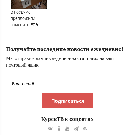
Тверь ново
матери
В Госдуме
предложили
заменить ЕГЭ
государственной
итоговой
аттестацией
Получайте последние новости ежедневно!
07/08/2026 –
Новости
Мы отправим вам последние новости прямо на ваш
почтовый ящик
Подписаться
КурскТВ в соцсетях