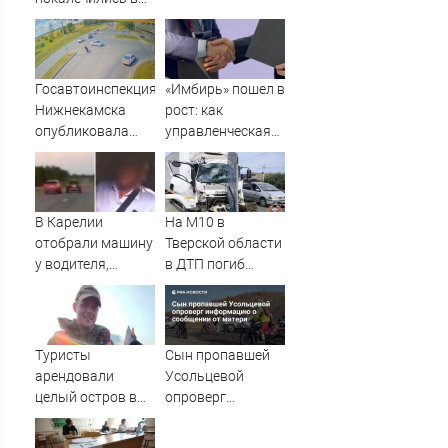
Карелии (ФОТО)
Госавтоинспекция
«Имбирь» пошел в
Нижнекамска
рост: как
опубликовала
управленческая
видео жесткого
реформа
ДТП с участием
принесла
питбайкера
прибыль - АБН 24
07/08/2026 –
В Карелии
На М10 в
Новости
отобрали машину
Тверской области
у водителя,
в ДТП погиб
который петлял
водитель
на трассе
большегруза –
(ВИДЕО)
Новости Твери и
городов Тверской
Туристы
Сын пропавшей
области сегодня -
арендовали
Усольцевой
Afanasy.biz –
целый остров в
опроверг
Тверские новости.
Карелии (ФОТО)
информацию о
Новости Твери.
сообщении от