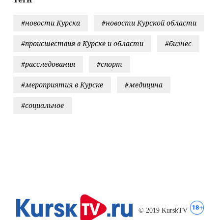
ражении
спилотников
#новости Курска
#новости Курской области
У
#происшествия в Курске и области
#бизнес
#расследования
#спорт
#мероприятия в Курске
#медицина
#социальное
© 2019 KurskTV