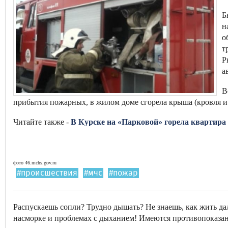
Б
н
о
т
Р
а
В
прибытия пожарных, в жилом доме сгорела крыша (кровля и
Читайте также -
В Курске на «Парковой» горела квартира
фото 46.mchs.gov.ru
#происшествия
#мчс
#пожар
Распускаешь сопли? Трудно дышать? Не знаешь, как жить д
насморке и проблемах с дыханием! Имеются противопоказан