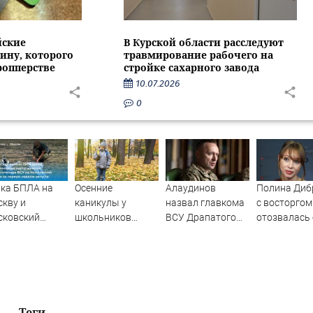
йские
В Курской области расследуют
ину, которого
травмирование рабочего на
ропперстве
стройке сахарного завода
10.07.2026
0
ка БПЛА на
Осенние
Алаудинов
Полина Диб
кву и
каникулы у
назвал главкома
с восторгом
сковский
школьников
ВСУ Драпатого
отозвалась 
ион с 1 по 8
будут длиннее
страшнейшим
девушке сы
уста 2026
зимних
националистом и
а: карта
русофобом
ров,
ледние
ости об
Теги