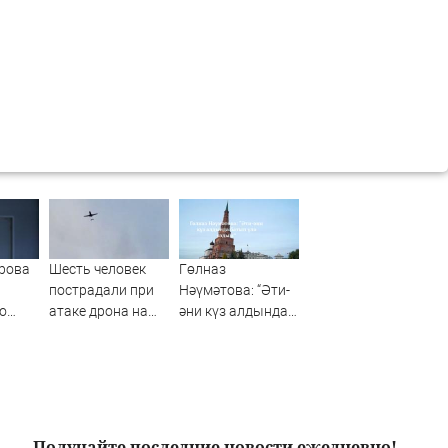
рова
Шесть человек
Гөлназ
пострадали при
Нәүмәтова: “Әти-
о
атаке дрона на
әни күз алдында
на
Ильский НПЗ
батып үлә яздым”
Получайте последние новости ежедневно!