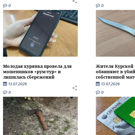
0
0
Молодая курянка провела для
Жителя Курской 
мошенников «рум-тур» и
обвиняют в убий
лишилась сбережений
собственной мат
13.07.2026
13.07.2026
0
0