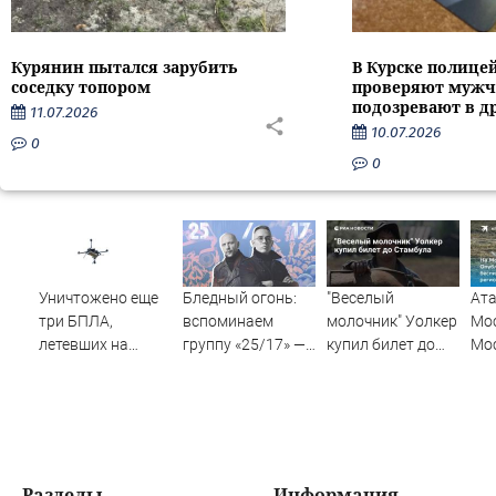
Курянин пытался зарубить
В Курске полице
соседку топором
проверяют мужч
подозревают в д
11.07.2026
10.07.2026
0
0
Уничтожено еще
Бледный огонь:
"Веселый
Ата
три БПЛА,
вспоминаем
молочник" Уолкер
Мос
летевших на
группу «25/17» —
купил билет до
Мо
Москву
великую и (часто)
Стамбула
рег
ужасную
авг
год
уда
пос
нов
Разделы
Информация