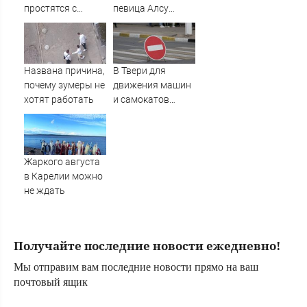
простятся с
певица Алсу
рядовым,
приехала в
погибшим на СВО
татарскую
почти год назад
деревню, где
прошло ее
Названа причина,
В Твери для
детство
почему зумеры не
движения машин
07/08/2026 –
хотят работать
и самокатов
Новости
закрывают 3
улицы
Жаркого августа
в Карелии можно
не ждать
Получайте последние новости ежедневно!
Мы отправим вам последние новости прямо на ваш
почтовый ящик