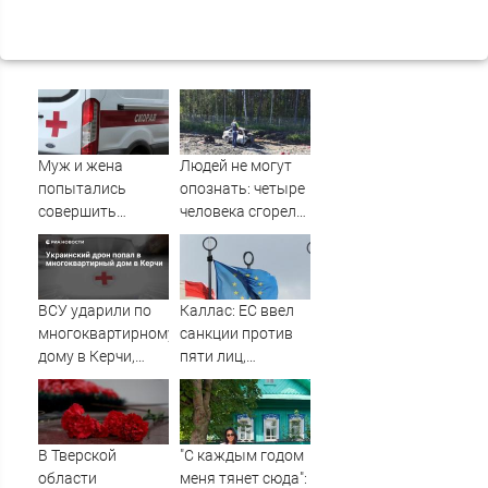
Муж и жена
Людей не могут
попытались
опознать: четыре
совершить
человека сгорели
суицид,
заживо в
предупредив
страшном ДТП на
оперативные
трассе
службы
07/08/2026 –
ВСУ ударили по
Каллас: ЕС ввел
Новости
многоквартирному
санкции против
дому в Керчи,
пяти лиц,
есть погибшие
связанных с ОПК
России
В Тверской
"С каждым годом
области
меня тянет сюда":