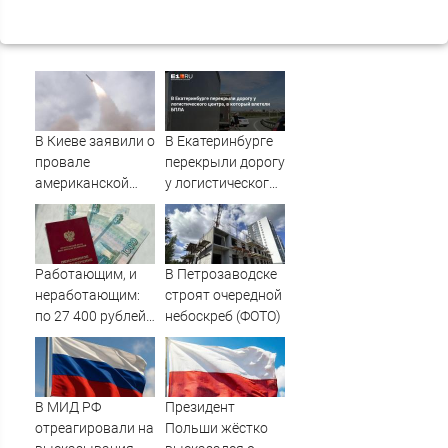
В Киеве заявили о
В Екатеринбурге
провале
перекрыли дорогу
американской
у логистического
операции «Убей
центра, в который
лучника» против
влетели БПЛА
России
Работающим, и
В Петрозаводске
неработающим:
строят очередной
по 27 400 рублей
небоскреб (ФОТО)
вручат
пенсионерам в
сентябре -
PrimaMedia.ru
В МИД РФ
Президент
отреагировали на
Польши жёстко