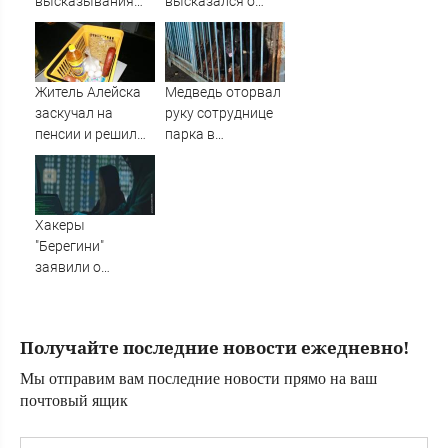
высказывания
высказался о
властей Японии
бандеровцах и их
про атаку на
идеологии
Хиросиму
Житель Алейска
Медведь оторвал
заскучал на
руку сотруднице
пенсии и решил
парка в
украсть продукты
Уссурийске
из магазина
Хакеры
"Берегини"
заявили о
прямом участии
НАТО в ударах по
РФ - Новости на
Получайте последние новости ежедневно!
Вести.ru
Мы отправим вам последние новости прямо на ваш
почтовый ящик