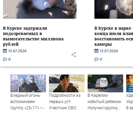
В Курске задержали
В Курске в парке
подозреваемых в
конца июля пла
вымогательстве миллиона
восстановить ос
рублей
камеры
13.07.2026
13.07.2026
0
0
Бледный огонь:
Подробности из
В Карелии
Уда
вспоминаем
первых уст:
избитый ребенок
Укр
группу «25/17» —
Участник СВО
получил крупную
8 а
великую и (часто)
рассказал, что
компенсацию от
год
ужасную
спасло его в
родителей
по
схватке с
обидчика (ВИДЕО)
цел
медведем
уда