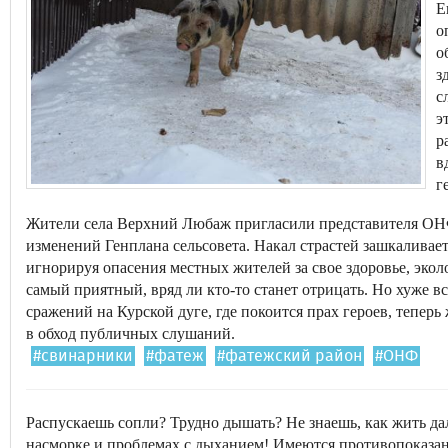
Е
о
о
з
с
э
р
в
г
Жители села Верхний Любаж пригласили представителя ОН
изменений Генплана сельсовета. Накал страстей зашкаливае
игнорируя опасения местных жителей за свое здоровье, эколо
самый приятный, вряд ли кто-то станет отрицать. Но хуже в
сражений на Курской дуге, где покоится прах героев, теперь
в обход публичных слушаний.
#свинарники
#фатеж
#фатежский район
#ОНФ
Распускаешь сопли? Трудно дышать? Не знаешь, как жить д
насморке и проблемах с дыханием! Имеются противопоказан