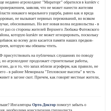
ще недавно агрохолдинг "Мираторг" обратился в kursktv с
провержением, заявляя, что не может нанести жителям
бласти никакого морального ущерба, равно как и вреда
доровью, не вызывает нервных переживаний, во всяком
лучае, обоснованных. Но вот новая волна недовольства - в
тот раз со стороны жителей Верхнего Любажа Фатежского
айона, которую kursktv не может игнорировать, поскольку
добавок ко всему дело касается памяти наших предков-
ероев, которую мы обязаны чтить.
Ф присутствовать на публичных слушаниях по поводу
т, но агрохолдинг продолжает строительные работы,
гию, да и то, что запах вблизи агроферм, как правило, не
сего - в районе Мемориала "Тепловские высоты" в честь
 живет в загоне скот. Причем, как говорят местные жители,
альше? Ингаляторы
Орто-Доктор
помогут забыть о
ия, необходима консультация специалиста