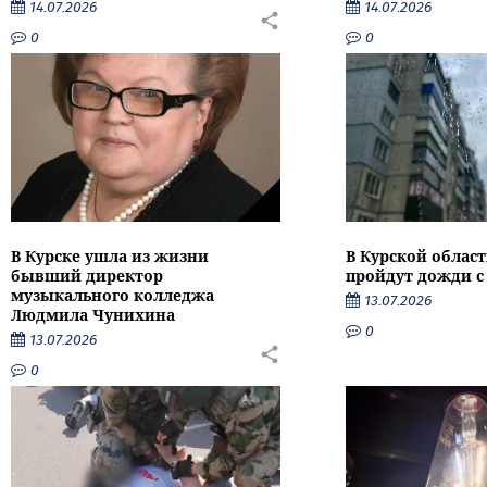
14.07.2026
14.07.2026
0
0
В Курске ушла из жизни
В Курской облас
бывший директор
пройдут дожди с
музыкального колледжа
13.07.2026
Людмила Чунихина
0
13.07.2026
0