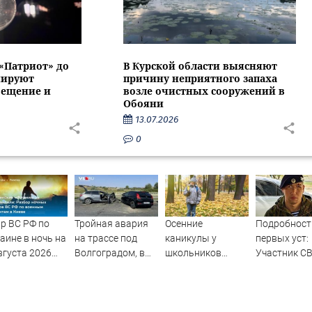
 «Патриот» до
В Курской области выясняют
нируют
причину неприятного запаха
вещение и
возле очистных сооружений в
Обояни
13.07.2026
0
р ВС РФ по
Тройная авария
Осенние
Подробност
аине в ночь на
на трассе под
каникулы у
первых уст:
вгуста 2026
Волгоградом, в
школьников
Участник С
а: список
больнице 6
будут длиннее
рассказал, 
раженных
человек — видео
зимних
спасло его в
ей в Киеве,
схватке с
р по Fire Point
медведем