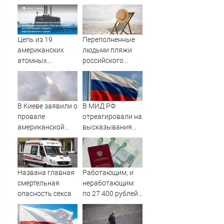
Цепь из 19
Переполненные
американских
людьми пляжи
атомных
российского
подлодок
курортного
«окружает»
города сняли на
Россию и Китай:
видео
это инструмент
В Киеве заявили о
В МИД РФ
первого
провале
отреагировали на
массированного
американской
высказывания
удара
операции «Убей
властей Японии
лучника» против
про атаку на
России
Хиросиму
Названа главная
Работающим, и
смертельная
неработающим:
опасность секса
по 27 400 рублей
вручат
пенсионерам в