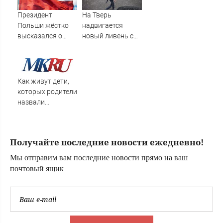
сентябре -
PrimaMedia.ru
Президент
На Тверь
Польши жёстко
надвигается
высказался о
новый ливень с
бандеровцах и их
грозой и градом
идеологии
Как живут дети,
которых родители
назвали
диковинными
именами?
Получайте последние новости ежедневно!
Мы отправим вам последние новости прямо на ваш
почтовый ящик