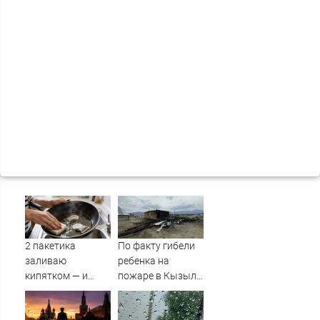
2 пакетика
По факту гибели
заливаю
ребенка на
кипятком — и
пожаре в Кызыл-
сковородка снова
Таше возбуждено
как новая: жир и
уголовное дело