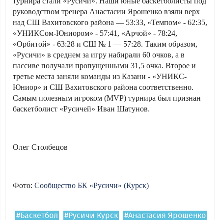
турнира стали «Русичи». Наши юные баскетболисты под
руководством тренера Анастасии Ярошенко взяли верх
над СШ Вахитовского района — 53:33, «Темпом» - 62:35,
«УНИКСом-Юниором» - 57:41, «Арчой» - 78:24,
«Орбитой» - 63:28 и СШ № 1 — 57:28. Таким образом,
«Русичи» в среднем за игру набирали 60 очков, а в
пассиве получали пропущенными 31,5 очка. Второе и
третье места заняли команды из Казани - «УНИКС-
Юниор» и СШ Вахитовского района соответственно.
Самым полезным игроком (MVP) турнира был признан
баскетболист «Русичей» Иван Шатунов.
Олег Столбецов
Фото:
Сообщество БК «Русичи» (Курск)
#Баскетбол
#Русичи Курск
#Анастасия Ярошенко