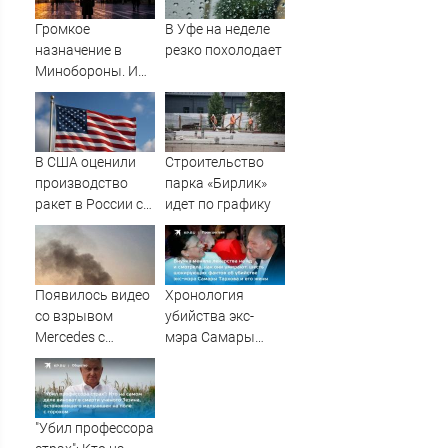
нагар уходят без
усилий
Громкое
В Уфе на неделе
назначение в
резко похолодает
Минобороны. И
плохая новость
для ВСУ: Этот
генерал уже
дошёл до Киева. И
В США оценили
Строительство
освобождал
производство
парка «Бирлик»
Курщину
ракет в России с
идет по графику
производством
"Пэтриотов"
Появилось видео
Хронология
со взрывом
убийства экс-
Mercedes с
мэра Самары
гендиректором
Виктора Тархова
«Уралдронзавода»
и его жены: шесть
на Урале
шокирующих
фактов, новые
"Убил профессора
подробности