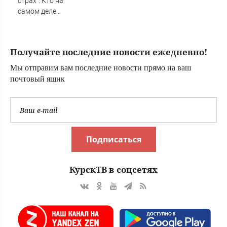
страх": Кто на
самом деле
виноват в смерти
ученого Зезина,
остановившего
Получайте последние новости ежедневно!
мальчишек на
поле с горохом
Мы отправим вам последние новости прямо на ваш
почтовый ящик
Подписаться
КурскТВ в соцсетях