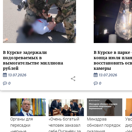
В Курске задержали
В Курске в парке
подозреваемых в
конца июля пла
вымогательстве миллиона
восстановить ос
рублей
камеры
13.07.2026
13.07.2026
0
0
Органы для
«Очень богатый
Минздрав
Ув
пересадки
человек заказал
обновил порядок
дир
«черные
себе Пугачёву за
оказания
«Чи