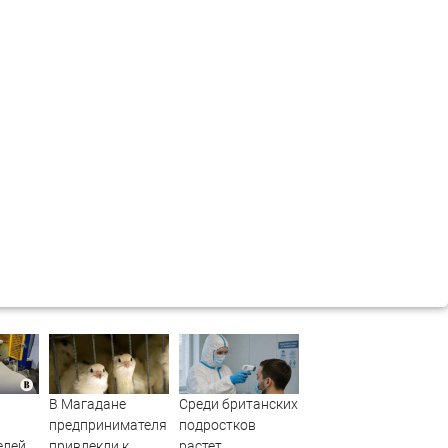
В Магадане
Среди британских
предпринимателя
подростков
елей
привлекли к
растет