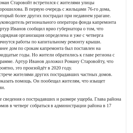
оман Старовойт встретился с жителями улицы
орошилова. В первую очередь с жильцами 76-го дома,
оторый более других пострадал при недавнем урагане.
уководитель регионального оператора фонда капремонта
ртур Иванов сообщил врио губернатора о том, что
одрядная организация определена и уже с четверга
ачнутся работы по капитальному ремонту крыши.
анее дом по срокам капремонта был поставлен на
ридцатые годы. Но жители обратились к главе региона с
грамме. Артур Иванов доложил Роману Старовойту, что
оятно, это произойдёт в 2020 году.
стрече жителями других пострадавших частных домов.
оказать помощь. Он пообещал жителям, что изыщет
ии.
е сведения о пострадавших и размере ущерба. Глава района
ов в четверг собраться в администрации района в 17