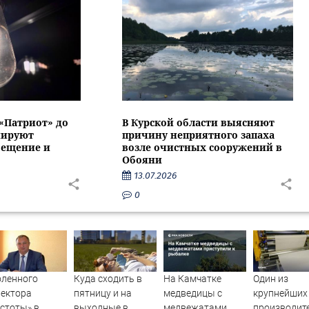
 «Патриот» до
В Курской области выясняют
нируют
причину неприятного запаха
вещение и
возле очистных сооружений в
Обояни
13.07.2026
0
оленного
Куда сходить в
На Камчатке
Один из
ектора
пятницу и на
медведицы с
крупнейших
стоты» в
выходные в
медвежатами
производит