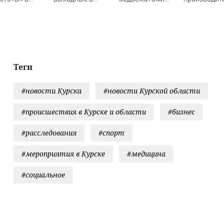
ининграде не
Красноярске:
приступили к
упаковки дл
что сажать
афиша 7–8
рыбалке
молочки в Р
августа
прекратил 
Теги
#новости Курска
#новости Курской области
#происшествия в Курске и области
#бизнес
#расследования
#спорт
#мероприятия в Курске
#медицина
#социальное