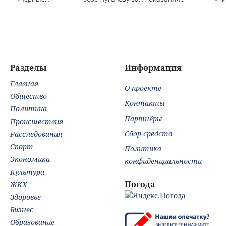
трансплантологи»
39 млн рублей»:
медпомощи
Кал
извлекали у еще
Вот что ответила
беременным
за 
живых пациентов
певица
Разделы
Информация
Главная
О проекте
Общество
Контакты
Политика
Партнёры
Происшествия
Сбор средств
Расследования
Спорт
Политика
Экономика
конфиденциальности
Культура
Погода
ЖКХ
Здоровье
Бизнес
Образование