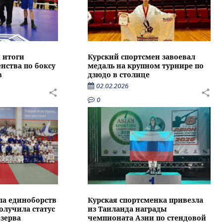
 итоги
Курский спортсмен завоевал
нства по боксу
медаль на крупном турнире по
в
дзюдо в столице
02.02.2026
0
ла единоборств
Курская спортсменка привезла
олучила статус
из Таиланда награды
зерва
чемпионата Азии по стендовой