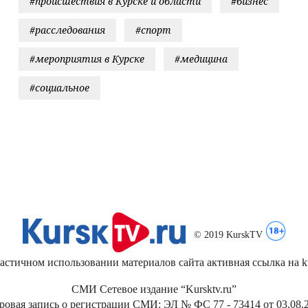
#происшествия в Курске и области
#бизнес
#расследования
#спорт
#мероприятия в Курске
#медицина
#социальное
© 2019 KurskTV
стичном использовании материалов сайта активная ссылка на kur
СМИ Сетевое издание “Kursktv.ru”
ровая запись о регистрации СМИ: ЭЛ № ФС 77 - 73414 от 03.08.2