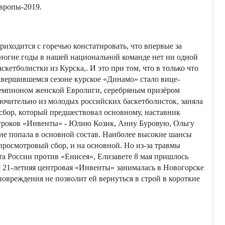
вропы-2019.
риходится с горечью констатировать, что впервые за
ногие годы в нашей национальной команде нет ни одной
аскетболистки из Курска,. И это при том, что в только что
авершившемся сезоне курское «Динамо» стало вице-
емпионом женской Евролиги, серебряным призёром
лючительно из молодых российских баскетболисток, заняла
 сбор, который предшествовал основному, наставник
игроков «Инвенты» - Юлию Козик, Анну Буровую, Ольгу
 не попала в основной состав. Наиболее высокие шансы
просмотровый сбор, и на основной. Но из-за травмы
а России против «Енисея», Елизавете 8 мая пришлось
 21-летняя центровая «Инвенты» занималась в Новогорске
овреждения не позволит ей вернуться в строй в короткие