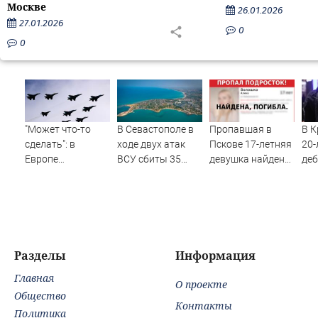
Москве
26.01.2026
27.01.2026
0
0
"Может что-то
В Севастополе в
Пропавшая в
В К
сделать": в
ходе двух атак
Пскове 17-летняя
20-
Европе
ВСУ сбиты 35
девушка найдена
деб
высказались о
беспилотников -
мертвой
сот
нападении
Новости на
ско
России
Вести.ru
Разделы
Информация
Главная
О проекте
Общество
Контакты
Политика