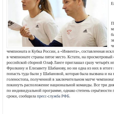
Е
П
м
б
з
ч
чемпионата и Кубка России, а «Инвента», составленная иск
в чемпионате страны пятое место. Кстати, на просмотровый
российской сборной Олаф Ланге приглашал сразу четырёх 
Фролкину и Елизавету Шабанову, но ни одна из них в итоге
попасть туда были у Шабановой, которая была вызвана и на 
голеностопа, полученной в заключительном матче чемпионат
покинуть расположение национальной команды. Все три дня
по индивидуальной программе, однако степень серьёзности п
сроки, сообщила
пресс-служба РФБ
.