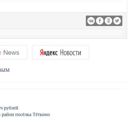
РВЫМ
яч рублей
в район посёлка Тёткино