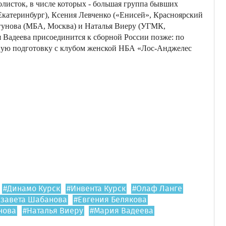
олисток, в числе которых - большая группа бывших
Екатеринбург), Ксения Левченко («Енисей», Красноярский
огунова (МБА, Москва) и Наталья Виеру (УГМК,
 Вадеева присоединится к сборной России позже: по
нную подготовку с клубом женской НБА «Лос-Анджелес
#Динамо Курск
#Инвента Курск
#Олаф Ланге
изавета Шабанова
#Евгения Белякова
нова
#Наталья Виеру
#Мария Вадеева