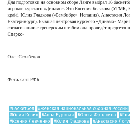
Для подготовки на основном сборе Ланге выбрал 16 баскетб
игроков курского «Динамо». Это Евгения Белякова (УГМК, 
край), Юлия Гладкова («Бембибре», Испания), Анастасия Л
Екатеринбург). Бывшая центровая курского «Динамо» Мария
согласованию с тренерским штабом она проведёт предсезо
Спаркс».
Олег Столбецов
Фото: сайт РФБ
#Баскетбол
#Женская национальная сборная России
#Юлия Козик
#Анна Буровая
#Ольга Фролкина
#Ел
#Ксения Левченко
#Юлия Гладкова
#Анастасия Логу