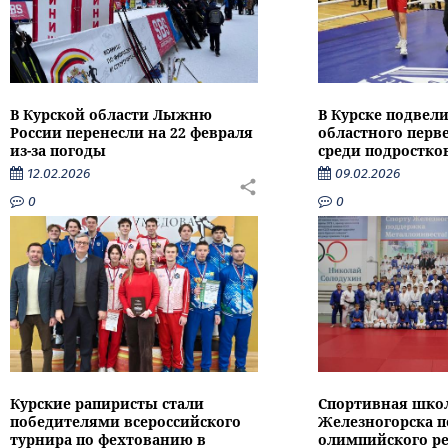
В Курской области Лыжню
В Курске подвели
России перенесли на 22 февраля
областного перве
из-за погоды
среди подростко
12.02.2026
09.02.2026
0
0
Курские рапиристы стали
Спортивная шко
победителями всероссийского
Железногорска п
турнира по фехтованию в
олимпийского ре