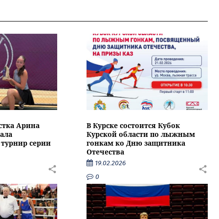
стка Арина
В Курске состоится Кубок
ала
Курской области по лыжным
турнир серии
гонкам ко Дню защитника
Отечества
19.02.2026
0