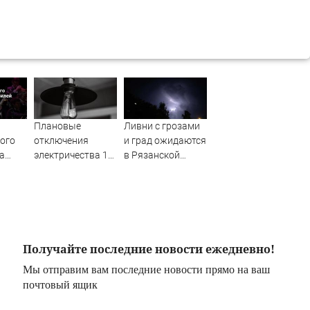
Плановые
Ливни с грозами
кого
отключения
и град ожидаются
а
электричества 10
в Рязанской
й
августа пройдут в
области — МЧС
Весьегонске и
Твери
Получайте последние новости ежедневно!
Мы отправим вам последние новости прямо на ваш
почтовый ящик