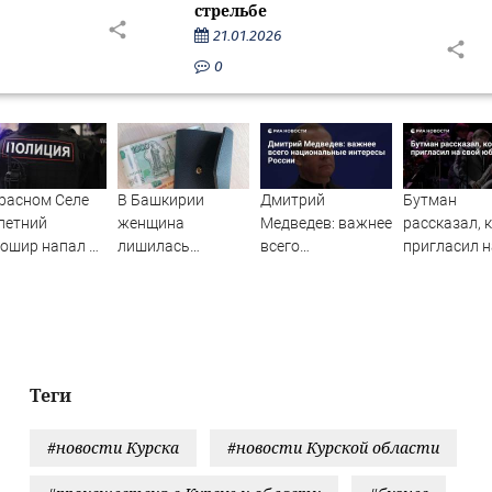
стрельбе
21.01.2026
0
расном Селе
В Башкирии
Дмитрий
Бутман
летний
женщина
Медведев: важнее
рассказал, 
ошир напал на
лишилась
всего
пригласил н
рудников
квартиры и
национальные
свой юбиле
рой
сбережений из-за
интересы России
криптомошенников
Теги
#новости Курска
#новости Курской области