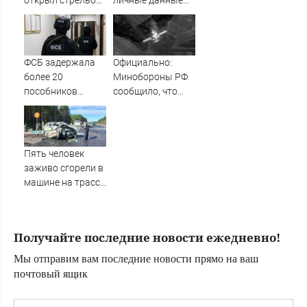
открыл стрельбу
личные данные
туше»
по скорой
более 100 тысяч
помощи и
британских
полицейским
силовиков -
Новости на
ФСБ задержала
Официально:
Вести.ru
более 20
Минобороны РФ
пособников
сообщило, что
украинских кол-
над Татарстаном
центров за
ночью сбили
кибермошенничество
БПЛА 07/08/2026
– Новости
Пять человек
заживо сгорели в
машине на трассе
(ФОТО)
Получайте последние новости ежедневно!
Мы отправим вам последние новости прямо на ваш
почтовый ящик