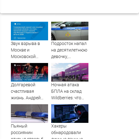
Звук взрыва в
Подросток напал
Москве и
на десятилетнюю
Московской
девочку,
области 7 августа
ворвавшись в
2026 года:
квартиру
Причины,
источник, откуда
Долгаревой
Ночная атака
был громкий
счастливая
БПЛА на склад
хлопок
жизнь. Андрей
Wildberries: что
Бледный
известно об
пронзительно
очередном ударе
зачитал стихи
по логистическим
вместо рэпа: «У
центрам
Пьяный
Хакеры
меня на душе сто
07/08/2026 –
россиянин
обнародовали
и один шов — это
Новости