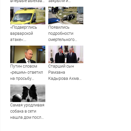
впервые выехав
закрыли и
за пределы
запретили выход
Ленинграда
в море из-за
угрозы БПЛА и
БЭК
«Подверглись
Появились
варварской
подробности
атаке»:
смертельного
хронология
ДТП с
утренней
мотоциклом в
трагедии в
Твери
Нижнекамске
Путин словом
Старший сын
«решим» ответил
Рамзана
на просьбу
Кадырова Ахмат
о помощи
получил звание
школьника
Героя Чечни
в Бурятии
Самая уродливая
собака в сети
нашла дом после
вирусной славы