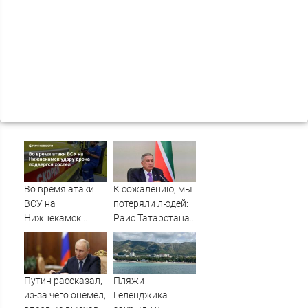
Во время атаки
К сожалению, мы
ВСУ на
потеряли людей:
Нижнекамск
Раис Татарстана
удару дрона
об атаке
подвергся хостел
вражеских БПЛА
по республике
10/08/2026 –
Путин рассказал,
Пляжи
Новости
из-за чего онемел,
Геленджика