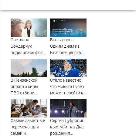
Светлана
Быль дорог.
Бондарчук
Одним днем из
поделилась фото
Благовещенска в
из круиза вместе
Китай, лапша,
с сыном
мемы, и почему
утке по-пекински
запретили
В Пензенской
Стало известно,
переходить
области силы
что Никита Гусев
границу
ПВО отбили
может перейти в
ракетную угрозу
«Ак Барс»
Самые заметные
Сергей Дубровин
перемены для
выступит на Дне
семей и
рождения