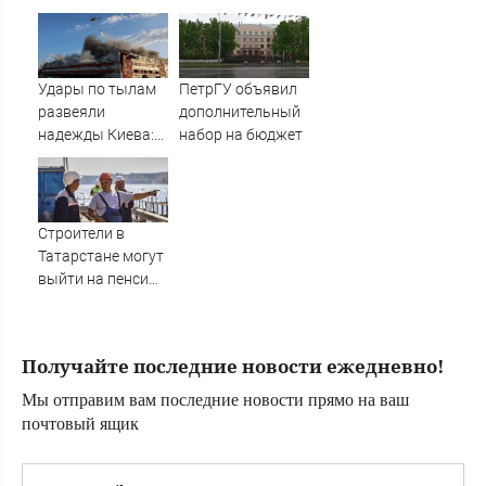
школьников - что
Эжвинского
изменилось в
района
России
Удары по тылам
ПетрГУ объявил
развеяли
дополнительный
надежды Киева:
набор на бюджет
немецкий
аналитик
констатирует
смену настроений
Строители в
» PolitCentr-NEWS
Татарстане могут
выйти на пенсию
досрочно -
рассказываем,
какие условия
Получайте последние новости ежедневно!
07/08/2026 –
Новости
Мы отправим вам последние новости прямо на ваш
почтовый ящик