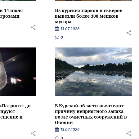
ти 14 июля
Из курских парков и скверов
 грозами
вывезли более 300 мешков
мусора
13.07.2026
0
 «Патриот» до
В Курской области выясняют
нируют
причину неприятного запаха
вещение и
возле очистных сооружений в
Обояни
13.07.2026
0