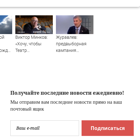
кой
Виктор Минков:
Журавлев:
«Хочу, чтобы
предвыборная
дождь
Театр
кампания
гроза
Комиссаржевской
"Яблока"
стал
оплачивается из
Михайловским –
иностранных
только в драме»
источников -
Новости на
Вести.ru
Получайте последние новости ежедневно!
Мы отправим вам последние новости прямо на ваш
почтовый ящик
Подписаться