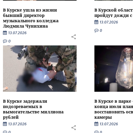
В Курске ушла из жизни
В Курской облас
бывший директор
пройдут дожди с
музыкального колледжа
13.07.2026
Людмила Чунихина
0
13.07.2026
0
В Курске задержали
В Курске в парке
подозреваемых в
конца июля пла
вымогательстве миллиона
восстановить ос
рублей
камеры
13.07.2026
13.07.2026
0
0