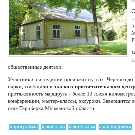
С
з
н
М
Р
В
з
общественные деятели.
Участники экспедиции проложат путь от Черного до 
парки, сообщили в
эколого-просветительском центр
протяженность маршрута - более 10 тысяч километро
конференции, мастер-классы, экоуроки. Завершится э
селе Териберка Мурманской области.
#программа
#экология
#экотуризм
#заповедники