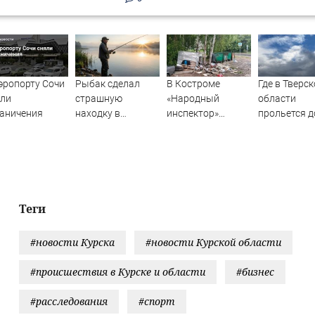
эропорту Сочи
Рыбак сделал
В Костроме
Где в Тверс
яли
страшную
«Народный
области
аничения
находку в
инспектор»
прольется 
российском
заставил навести
и сверкнет 
городе
порядок у
мусорных
контейнеров
Теги
#новости Курска
#новости Курской области
#происшествия в Курске и области
#бизнес
#расследования
#спорт