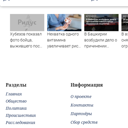
Хубезов показал
Нехватка одного
В Башкирии
В а
фото бойца,
витамина
возбудили дело о
сн
выжившего после
увеличивает риск
причинении
огр
медведя и молнии
смерти в два раза
тяжкого вреда
беременной
пациентке
Разделы
Информация
Главная
О проекте
Общество
Контакты
Политика
Партнёры
Происшествия
Сбор средств
Расследования