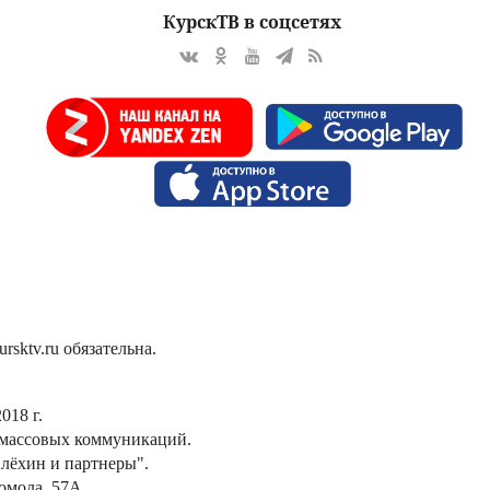
КурскТВ в соцсетях
sktv.ru обязательна.
018 г.
 массовых коммуникаций.
лёхин и партнеры".
сомола, 57А