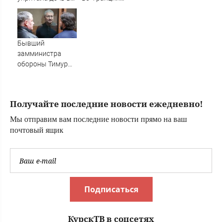
Новости
психиатрическую
погибла
клинику
россиянка
Бывший
замминистра
обороны Тимур
Иванов не
признал вину по
второму делу
Получайте последние новости ежедневно!
Мы отправим вам последние новости прямо на ваш
почтовый ящик
Подписаться
КурскТВ в соцсетях