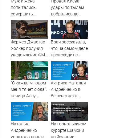
Муж и жена
Провал Киева:
попытались
удары по тылам
совершить
добрались до
суицид,
Зеленского
предупредив
быстрее, чем до
оперативные
России
службы
Фермер Джастас
Врач рассказала,
Уолкер получил
что на самом деле
уведомление ФМС
происходит с
о депортации из
актрисой
России
Натальей
Андрейченко
"С каждым годом
Актриса Наталья
меня тянет сюда":
Андрейченко в
певица Алсу
бешенстве от
приехала в
врачей-
татарскую
травников:
деревню, где
появились
прошло ее
подробности
Наталья
На горнолыжном
детство
Андрейченко
курорте Шамони
07/08/2026 –
упрятала дочь в
во Франции