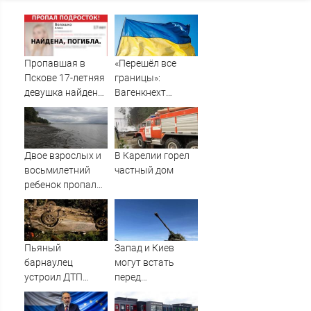
Пропавшая в
«Перешёл все
Пскове 17-летняя
границы»:
девушка найдена
Вагенкнехт
мертвой
жёстко ответила
послу Украины
Двое взрослых и
В Карелии горел
восьмилетний
частный дом
ребенок пропали
во время сплава
по реке
08/08/2026 –
Новости
Пьяный
Запад и Киев
барнаулец
могут встать
устроил ДТП
перед
ночью в
необходимостью
Шебалино
выполнить