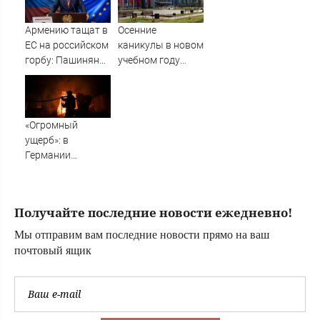
условия Путина
Армению тащат в
Осенние
ЕС на российском
каникулы в новом
горбу: Пашинян
учебном году
узнал цену
продлятся
предательства
дольше
новогодних
«Огромный
ущерб»: в
Германии
рассказали об
ударах ВС России
по Украине
Получайте последние новости ежедневно!
Мы отправим вам последние новости прямо на ваш
почтовый ящик