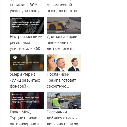
порядки в ВСУ
Арзамасовой
ужаснули главу
вызвала восторг
британской
поклонников
армии
актрисы
Над российскими
Две пассажирки
регионами
выбежали на
уничтожили 360
летное поле в
украинских
Шереметьево
дронов
Умер актер из
Посланники
«Улиц разбитых
Трампа готовят
фонарей»
секретную
Валерий Филонов
миссию в Москву
и Киев
Глава МИД
Россиянин
Турции призвал
добился отмены
активизировать
лишения прав за