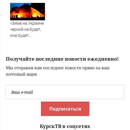
посредничество
нарушение,
по Украине
совершенное его
братом
«Зима на Украине
черной не будет,
она будет
последней»:
Тоскливый ужас и
безнадега у
Получайте последние новости ежедневно!
киевлян, даже
самые упертые
Мы отправим вам последние новости прямо на ваш
готовы
почтовый ящик
капитулировать
Подписаться
КурскТВ в соцсетях