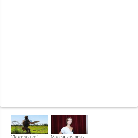
"Даже жутко":
Маленькая дочь