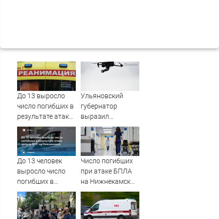
До 13 выросло
Ульяновский
число погибших в
губернатор
результате атаки
выразил
дронов ВСУ на
соболезнования
Нижнекамск -
семьям погибших
Новости на
в Нижнекамске
Вести.ru
До 13 человек
Число погибших
выросло число
при атаке БПЛА
погибших в
на Нижнекамск
результате атаки
достигло 13
дронов ВСУ на
Нижнекамск