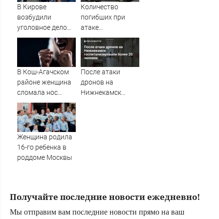
В Кирове
Количество
возбудили
погибших при
уголовное дело
атаке
после обращений
беспилотников на
пайщиков «Дело и
Нижнекамск
Деньги»
выросло до 13
В Кош-Агачском
После атаки
районе женщина
дронов на
сломала нос
Нижнекамск
своей бывшей
госпитализировали
свекрови
более 20 человек
Женщина родила
16-го ребенка в
роддоме Москвы
Получайте последние новости ежедневно!
Мы отправим вам последние новости прямо на ваш