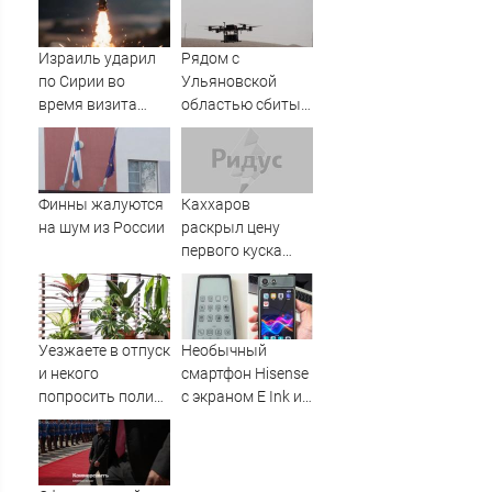
переводы
Израиль ударил
Рядом с
по Сирии во
Ульяновской
время визита
областью сбиты
главы МИД
вражеские
Турции
беспилотники
Финны жалуются
Каххаров
на шум из России
раскрыл цену
первого куска
торта Клавы Коки
и Масленникова
Уезжаете в отпуск
Необычный
и некого
смартфон Hisense
попросить полить
с экраном E Ink и
цветы? Обычная
съёмным
винная бутылка
цветным
спасет ваши
дисплеем
комнатные
показался на