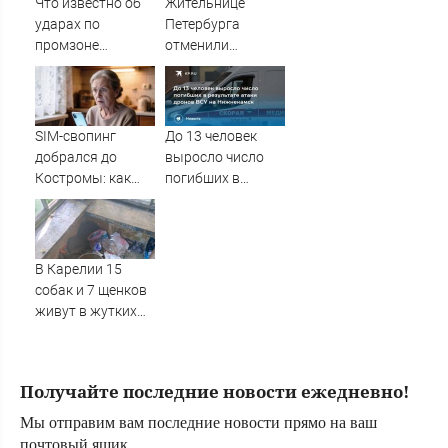
Что известно об
Жительнице
10/08/2026 –
ударах по
Петербурга
Новости
промзоне
отменили
Нижнекамска
многомиллионный
штраф за
неоплату
парковки
SIM-свопинг
До 13 человек
добрался до
выросло число
Костромы: как
погибших в
мошенники могут
результате атаки
похитить деньги
дронов ВСУ на
со вклада
Нижнекамск
В Карелии 15
собак и 7 щенков
живут в жутких
условиях (ФОТО)
Получайте последние новости ежедневно!
Мы отправим вам последние новости прямо на ваш
почтовый ящик