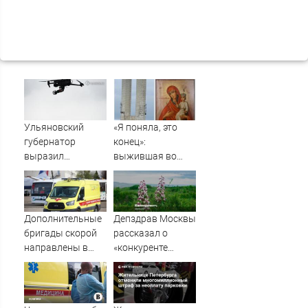
Ульяновский
«Я поняла, это
губернатор
конец»:
выразил
выжившая во
соболезнования
время шторма на
семьям погибших
Волге девушка
в Нижнекамске
рассказала, что
кричал ей
Дополнительные
Депздрав Москвы
Садовников
бригады скорой
рассказал о
перед
направлены в
«конкуренте
исчезновением
Нижнекамск для
борщевика» в
помощи
России
пострадавшим
при атаке БПЛА