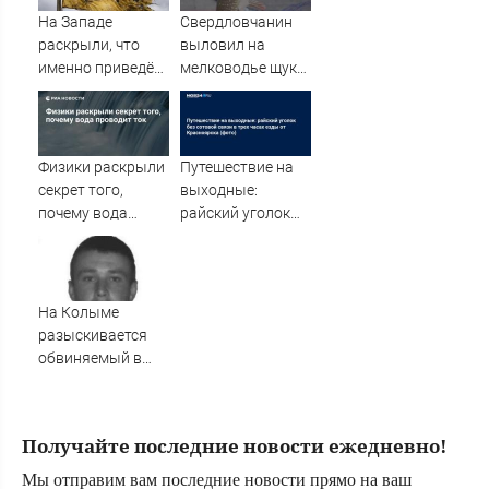
переживать из-за
На Западе
Свердловчанин
мелочей
раскрыли, что
выловил на
именно приведёт
мелководье щуку
Украину к
весом почти 9
поражению
кило
Физики раскрыли
Путешествие на
секрет того,
выходные:
почему вода
райский уголок
проводит ток
без сотовой связи
в трех часах езды
от Красноярска
(фото)
На Колыме
разыскивается
обвиняемый в
совершении
преступления -
MagadanMedia.ru
Получайте последние новости ежедневно!
Мы отправим вам последние новости прямо на ваш