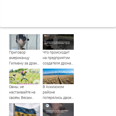
Приговор
Что происходит
американцу
на предприятии
Гилману за драки
создателя дрона
в воронежском
«Упырь» после
СИЗО
покушения —
потребовали
детали
ужесточить -
Овны, не
В Аскизском
Новости на
настаивайте на
районе
Вести.ru
своём, Весам
потерялись двое
захочется
мужчин
красоты, а Раки
могут