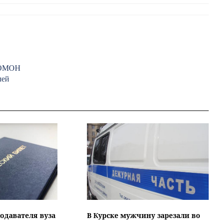
к ОМОН
лей
подавателя вуза
В Курске мужчину зарезали во