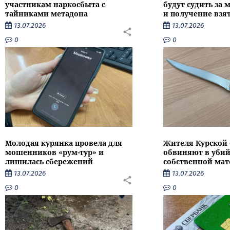
участникам наркосбыта с
будут судить за
тайниками метадона
и получение взя
13.07.2026
13.07.2026
0
0
Молодая курянка провела для
Жителя Курской 
мошенников «рум-тур» и
обвиняют в убий
лишилась сбережений
собственной мат
13.07.2026
13.07.2026
0
0