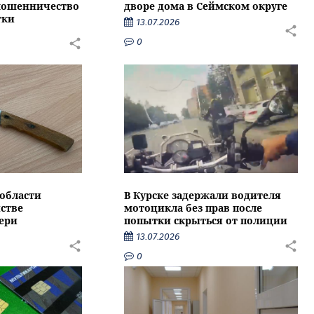
 мошенничество
дворе дома в Сеймском округе
тки
13.07.2026
0
области
В Курске задержали водителя
стве
мотоцикла без прав после
ери
попытки скрыться от полиции
13.07.2026
0