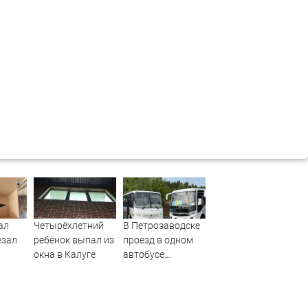
ал
Четырёхлетний
В Петрозаводске
езал
ребёнок выпал из
проезд в одном
окна в Калуге
автобусе
ОТО)
подешевеет до 40
рублей