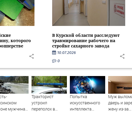
йские
В Курской области расследуют
ину, которого
травмирование рабочего на
ропперстве
стройке сахарного завода
10.07.2026
0
сть-
Тракторист
Попытка
Муж вылом
ксинском
устроил
искусственного
дверь и зар
йоне мужчина
переполох в
интеллекта
жену из-за
ал из лодки в
родном поселке с
обмануть
ревности (Ф
унь и пропал
погоней и
человека с
стрельбой
помощью