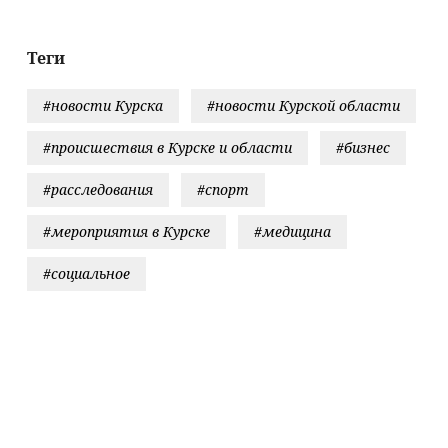
вредоносного
кода
взбудоражила
Теги
ученых
#новости Курска
#новости Курской области
#происшествия в Курске и области
#бизнес
#расследования
#спорт
#мероприятия в Курске
#медицина
#социальное