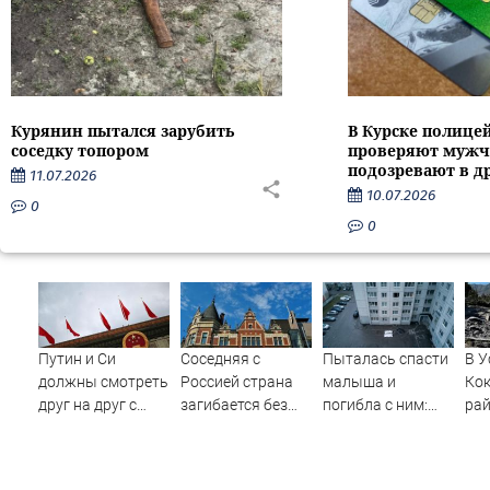
Курянин пытался зарубить
В Курске полице
соседку топором
проверяют мужч
подозревают в д
11.07.2026
10.07.2026
0
0
Путин и Си
Соседняя с
Пыталась спасти
В У
должны смотреть
Россией страна
малыша и
Ко
друг на друг с
загибается без
погибла с ним:
ра
подозрением:
наших туристов
женщина
вып
Зеленский
разбилась
Кат
поставил задачу
насмерть на