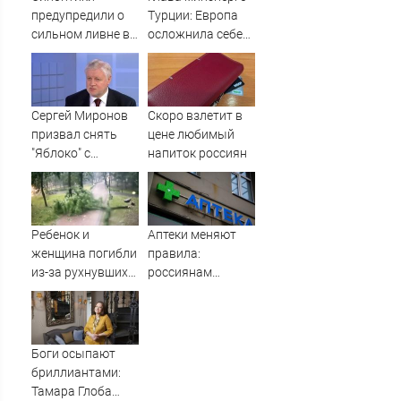
Wildberries,
предупредили о
Турции: Европа
состояние
сильном ливне в
осложнила себе
пострадавших
Москве 7 августа
жизнь отказом от
российского газа
Сергей Миронов
Скоро взлетит в
призвал снять
цене любимый
"Яблоко" с
напиток россиян
выборов -
Новости на
Вести.ru
Ребенок и
Аптеки меняют
женщина погибли
правила:
из-за рухнувших
россиянам
деревьев во
рассказали, как
время урагана в
теперь будут
Смоленске -
выдавать
Новости на
лекарства
Боги осыпают
Вести.ru
бриллиантами:
Тамара Глоба