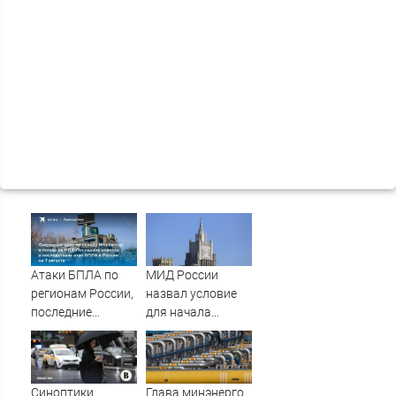
Атаки БПЛА по
МИД России
регионам России,
назвал условие
последние
для начала
новости на 7
переговоров о
августа 2026:
мире с Украиной
последствия,
атаки на склады
Синоптики
Глава минэнерго