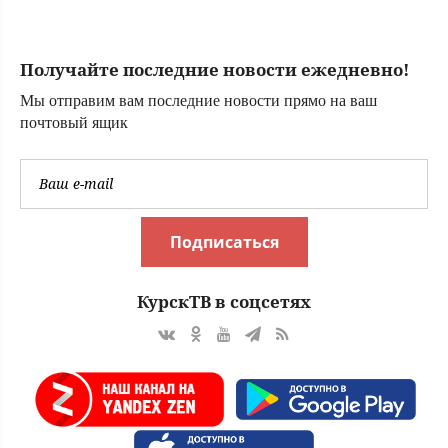
назвала три
знака Зодиака,
которых накроет
Получайте последние новости ежедневно!
волной удачи с 7
августа
Мы отправим вам последние новости прямо на ваш
почтовый ящик
Подписаться
КурскТВ в соцсетях