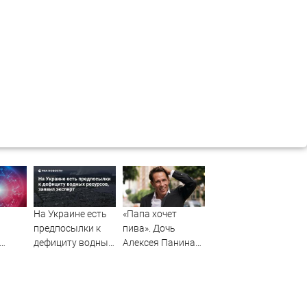
На Украине есть
«Папа хочет
предпосылки к
пива». Дочь
дефициту водных
Алексея Панина*
ресурсов, заявил
поставила отцу
ть:
эксперт
печальный
диагноз
, 9