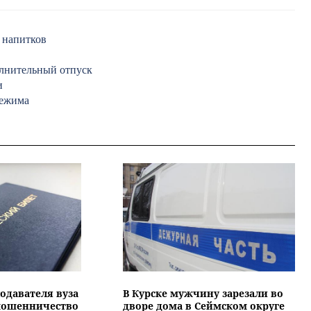
 напитков
олнительный отпуск
и
режима
подавателя вуза
В Курске мужчину зарезали во
 мошенничество
дворе дома в Сеймском округе