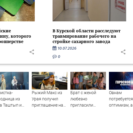
йские
В Курской области расследуют
ину, которого
травмирование рабочего на
ропперстве
стройке сахарного завода
10.07.2026
0
истка-
Рыжий Макс из
Брат с женой
Овнам
одница из
Урая получил
любезно
потребуется
а Таштып и
приглашение на
пригласили
оптимизм, а
AMAN спели на
проект «Голос.
погостить, но
Водолеям –
ой сцене
Дети»
лучше бы мы
настойчивос
сняли квартиру
гороскоп на
воскресенье