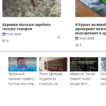
Курянин пытался зарубить
В Курске полице
соседку топором
проверяют мужч
подозревают в д
11.07.2026
10.07.2026
0
0
Залужный
Троих уфимцев
Медик из "полка
Сол
признал правоту
осудили за
смерти" колет
нар
Путина: эти слова
стрельбу на
солдат ВСУ
сел
прозвучали не
кладбище в
"отключающими
SH
просто так
Башкирии
страх"
одн
психотропами