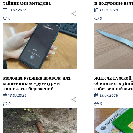
тайниками метадона
и получение взя
13.07.2026
13.07.2026
0
0
Молодая курянка провела для
Жителя Курской 
мошенников «рум-тур» и
обвиняют в убий
лишилась сбережений
собственной мат
13.07.2026
13.07.2026
0
0