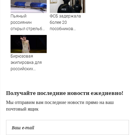
туалетной
над родителями
бумагой
Пьяный
ФСБ задержала
россиянин
более 20
открыл стрельбу
пособников
по скорой
украинских кол-
помощи и
центров за
полицейским
кибермошенничество
Бирюзовая
экипировка для
российских
фигуристов в
нейтральном
статусе ISU
Получайте последние новости ежедневно!
Мы отправим вам последние новости прямо на ваш
почтовый ящик