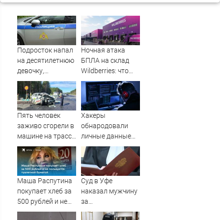
Подросток напал
Ночная атака
на десятилетнюю
БПЛА на склад
девочку,
Wildberries: что
ворвавшись в
известно об
квартиру
очередном ударе
по логистическим
центрам
Пять человек
Хакеры
07/08/2026 –
заживо сгорели в
обнародовали
Новости
машине на трассе
личные данные
(ФОТО)
более 100 тысяч
британских
силовиков -
Новости на
Маша Распутина
Суд в Уфе
Вести.ru
покупает хлеб за
наказал мужчину
500 рублей и не
за
пользуется
издевательства