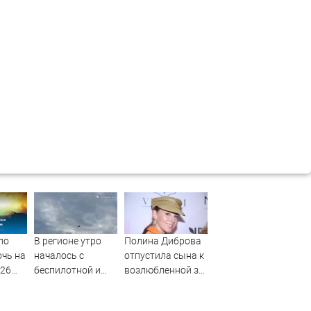
по
В регионе утро
Полина Диброва
очь на
началось с
отпустила сына к
026
беспилотной и
возлюбленной за
ракетной
границу
х
опасностей