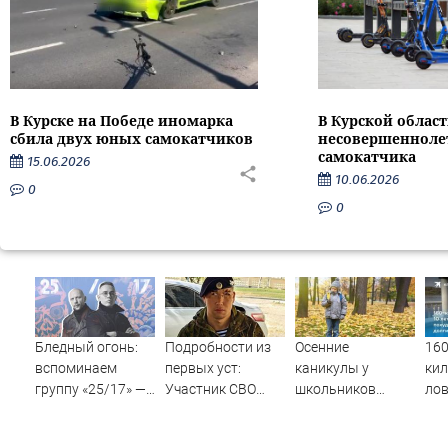
В Курске на Победе иномарка
В Курской облас
сбила двух юных самокатчиков
несовершенноле
самокатчика
15.06.2026
10.06.2026
0
0
Бледный огонь:
Подробности из
Осенние
160
вспоминаем
первых уст:
каникулы у
ки
группу «25/17» —
Участник СВО
школьников
лов
великую и (часто)
рассказал, что
будут длиннее
10 
ужасную
спасло его в
зимних
об