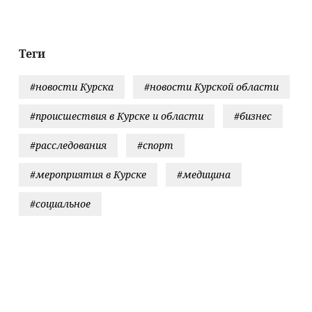
щин, после
против России
целей в Киев
ов похудел на
удар по Fire 
кг и стал
с ракетами
звращать
"Фламинго"
Теги
ги
#новости Курска
#новости Курской области
#происшествия в Курске и области
#бизнес
#расследования
#спорт
#мероприятия в Курске
#медицина
#социальное