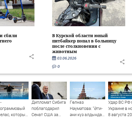
ти сбили
В Курской области юный
тнего
питбайкер попал в больницу
после столкновения с
животным
03.06.2026
0
-
Дипломат Сибига
Гөлназ
Удар ВС РФ 
лограммовый
поблагодарил
Нәүмәтова: “Әти-
Украине в н
елас, который
Сенат США за
әни күз алдында
8 августа 2
лет
санкционный
батып үлә яздым”
года: список
манывал
законопроект
пораженны