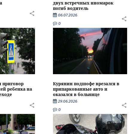
а
двух встречных иномарок
погиб водитель
06.07.2026
0
и приговор
Курянин подшофе врезался в
ей ребенка на
припаркованные авто и
еходе
оказался в больнице
29.06.2026
0