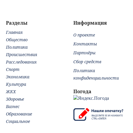
схватке с
жен
медведем
суд
30 
во
Разделы
Информация
дол
Главная
О проекте
Общество
Контакты
Политика
Партнёры
Происшествия
Сбор средств
Расследования
Спорт
Политика
Экономика
конфиденциальности
Культура
Погода
ЖКХ
Здоровье
Бизнес
Образование
Социальное